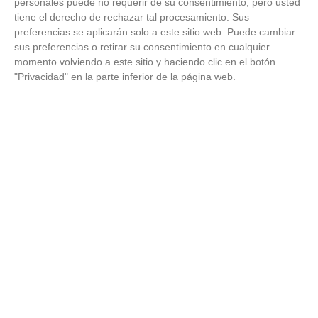
personales puede no requerir de su consentimiento, pero usted
tiene el derecho de rechazar tal procesamiento. Sus
U.D.
preferencias se aplicarán solo a este sitio web. Puede cambiar
10
6
11
2
0
9
13
60
0
TALAMANCA
sus preferencias o retirar su consentimiento en cualquier
momento volviendo a este sitio y haciendo clic en el botón
A.D.
"Privacidad" en la parte inferior de la página web.
11
COLMENAR
3
11
1
0
10
13
56
0
VIEJO 'D'
A.D.
12
COLMENAR
0
11
0
0
11
12
73
0
VIEJO 'C'