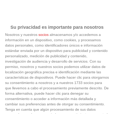
'B'
S.A.D.
5
LICEO
19
11
6
1
4
33
21
0
EUROPEO
Su privacidad es importante para nosotros
C.D.B.
6
19
11
5
4
2
47
38
0
Nosotros y nuestros
socios
almacenamos y/o accedemos a
BASE
información en un dispositivo, como cookies, y procesamos
datos personales, como identificadores únicos e información
ESCUELA
estándar enviada por un dispositivo para publicidad y contenido
FUT.
7
FEMENINO
14
11
4
2
5
29
29
0
personalizado, medición de publicidad y contenido,
ALCOBENDAS
investigación de audiencia y desarrollo de servicios.
Con su
'A'
permiso, nosotros y nuestros socios podemos utilizar datos de
localización geográfica precisa e identificación mediante las
A.D.
características de dispositivos. Puede hacer clic para otorgarnos
SPORTING
8
14
11
4
2
5
20
39
0
su consentimiento a nosotros y a nuestros 1733 socios para
HORTALEZA
'B'
que llevemos a cabo el procesamiento previamente descrito. De
forma alternativa, puede hacer clic para denegar su
C.F.
consentimiento o acceder a información más detallada y
MADRID
cambiar sus preferencias antes de otorgar su consentimiento.
9
RIO-
13
11
4
1
6
13
29
0
Tenga en cuenta que algún procesamiento de sus datos
NORTE
'B'