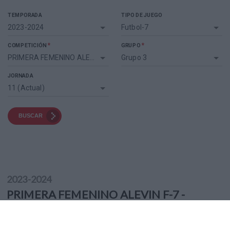
TEMPORADA
TIPO DE JUEGO
2023-2024
Futbol-7
*
*
COMPETICIÓN
GRUPO
PRIMERA FEMENINO ALEVIN F-7
Grupo 3
JORNADA
11 (Actual)
BUSCAR
2023-2024
PRIMERA FEMENINO ALEVIN F-7 -
GRUPO 3