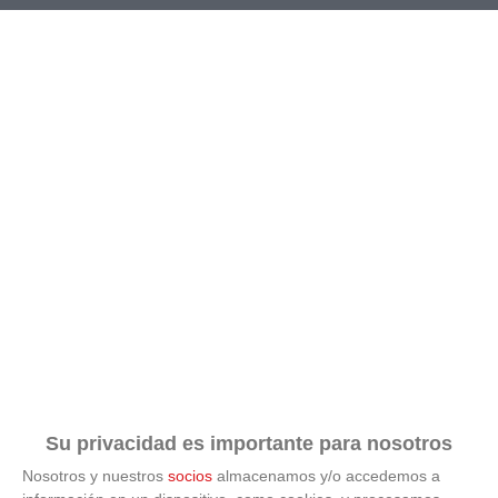
TEMPORADA
TIPO DE JUEGO
2026-2027
Futbol-11
*
*
COMPETICIÓN
GRUPO
JORNADA
BUSCAR
Su privacidad es importante para nosotros
Nosotros y nuestros
socios
almacenamos y/o accedemos a