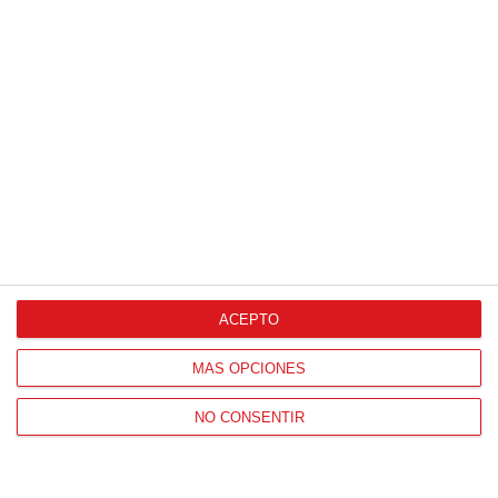
HORARIO OFICINAS RFFM
Lunes a viernes de 8:00 a 15:00 horas
HORARIO DE INICIO DE TEMPORADA
(SEPTIEMBRE Y OCTUBRE)
De lunes a viernes de 8:00 a 15:30 horas
CONTACTO
Teléfono:
91 779 16 10
ACEPTO
MÁS OPCIONES
NAVEGACIÓN
NO CONSENTIR
Home
Resultados
Selecciones
Portal federado