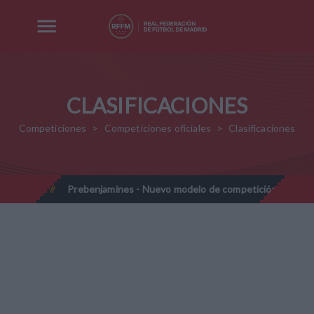
CLASIFICACIONES
Competiciones
Competiciones oficiales
Clasificaciones
-2028
Prebenjamines - Nuevo modelo de competición - Tempor
//