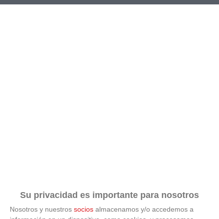
TEMPORADA
TIPO DE JUEGO
2026-2027
Futbol-11
*
*
COMPETICIÓN
GRUPO
JORNADA
BUSCAR
Su privacidad es importante para nosotros
Nosotros y nuestros
socios
almacenamos y/o accedemos a