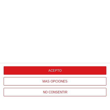
HORARIO OFICINAS RFFM
Lunes a viernes de 8:00 a 15:00 horas
HORARIO DE INICIO DE TEMPORADA
(SEPTIEMBRE Y OCTUBRE)
De lunes a viernes de 8:00 a 15:30 horas
CONTACTO
Teléfono:
91 779 16 10
ACEPTO
MÁS OPCIONES
NAVEGACIÓN
NO CONSENTIR
Home
Resultados
Selecciones
Portal federado