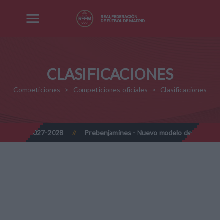
CLASIFICACIONES
Competiciones
Competiciones oficiales
Clasificaciones
-2027 y 2027-2028
Prebenjamines - Nuevo modelo de competici
//