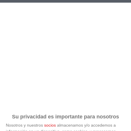
TEMPORADA
TIPO DE JUEGO
2026-2027
Futbol-11
*
*
COMPETICIÓN
GRUPO
JORNADA
BUSCAR
Su privacidad es importante para nosotros
Nosotros y nuestros
socios
almacenamos y/o accedemos a