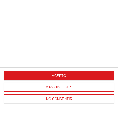
HORARIO OFICINAS RFFM
Lunes a viernes de 8:00 a 15:00 horas
HORARIO DE INICIO DE TEMPORADA
(SEPTIEMBRE Y OCTUBRE)
De lunes a viernes de 8:00 a 15:30 horas
CONTACTO
Teléfono:
91 779 16 10
ACEPTO
MÁS OPCIONES
NAVEGACIÓN
NO CONSENTIR
Home
Resultados
Selecciones
Portal federado