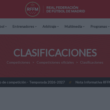
bol
Entrenadores
Arbitraje
Multimedia
Programas
CLASIFICACIONES
Competiciones
Competiciones oficiales
Clasificaciones
ompetición - Temporada 2026-2027
Nota Informativa RFFM - Impl
//