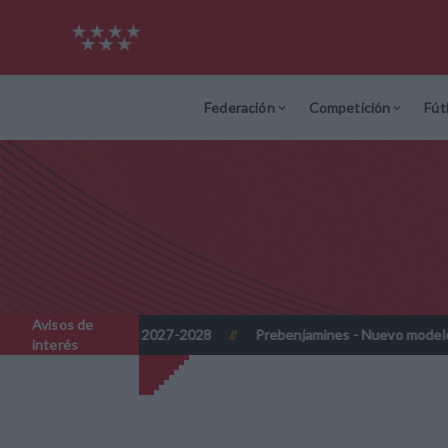
Federación
Competición
Fút
Avisos de
das 2026-2027 y 2027-2028
Prebenjamines - Nuevo modelo de c
//
interés