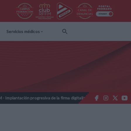
Servicios médicos
antación progresiva de la firma digitalizada en las licencias federati