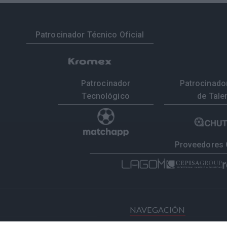
Patrocinador Técnico Oficial
Patrocinador
Patrocinador
Tecnológico
de Tale
Proveedores 
NAVEGACIÓN