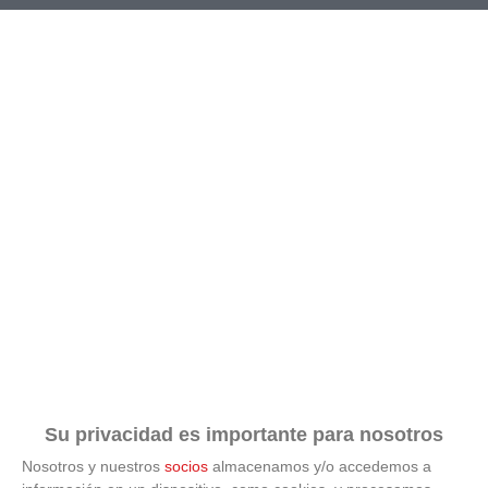
TEMPORADA
TIPO DE JUEGO
2026-2027
Futbol-11
*
*
COMPETICIÓN
GRUPO
JORNADA
BUSCAR
Su privacidad es importante para nosotros
Nosotros y nuestros
socios
almacenamos y/o accedemos a