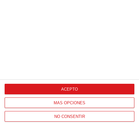
HORARIO OFICINAS RFFM
Lunes a viernes de 8:00 a 15:00 horas
HORARIO DE INICIO DE TEMPORADA
(SEPTIEMBRE Y OCTUBRE)
De lunes a viernes de 8:00 a 15:30 horas
CONTACTO
Teléfono:
91 779 16 10
ACEPTO
MÁS OPCIONES
NAVEGACIÓN
NO CONSENTIR
Home
Resultados
Selecciones
Portal federado