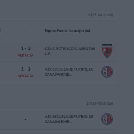
8 (25-04-2026)
-
'
Equipo Fuera (No asignado)
1
-
3
C.D. ELECTROCOR LAS ROZAS
C.F.
VER ACTA
1
-
1
A.D. ESCUELA DE FUTBOL DE
CARABANCHEL
VER ACTA
10 (16-05-2026)
A.D. ESCUELA DE FUTBOL DE
-
CARABANCHEL