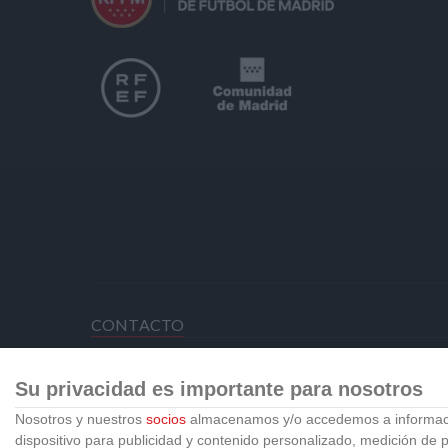
CONTACTO
HORARIO OFICINAS RFFM
Su privacidad es importante para nosotros
Lunes a viernes de 8:00 a 15:00 horas
Nosotros y nuestros
socios
almacenamos y/o accedemos a información
HORARIO DE INICIO DE TEMPORADA (SEPTIE
dispositivo para publicidad y contenido personalizado, medición de pu