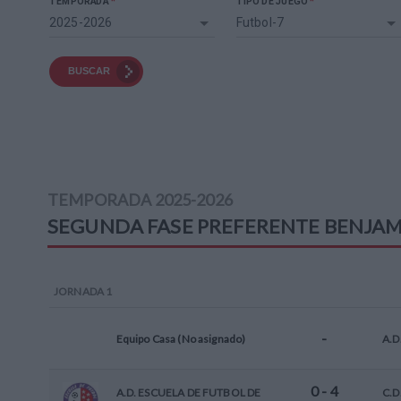
*
*
TEMPORADA
TIPO DE JUEGO
2025-2026
Futbol-7
BUSCAR
TEMPORADA
2025-2026
SEGUNDA FASE PREFERENTE BENJAM
JORNADA
1
-
Equipo Casa (No asignado)
A.D
0
-
4
A.D. ESCUELA DE FUTBOL DE
C.D