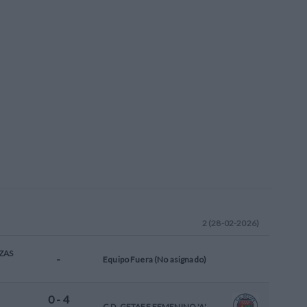
2 (28-02-2026)
ZAS
-
Equipo Fuera (No asignado)
0
-
4
C.D. GETAFE FEMENINO 'A'