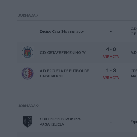
JORNADA
7
C.D
-
Equipo Casa (No asignado)
C.F.
4
-
0
C.D. GETAFE FEMENINO 'A'
A.D
VER ACTA
1
-
3
A.D. ESCUELA DE FUTBOL DE
CD
CARABANCHEL
AR
VER ACTA
JORNADA
9
CDB UNION DEPORTIVA
-
Equ
ARGANZUELA