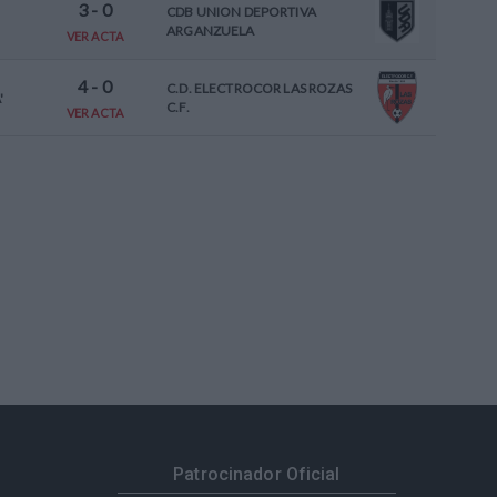
3
-
0
CDB UNION DEPORTIVA
ARGANZUELA
VER ACTA
4
-
0
C.D. ELECTROCOR LAS ROZAS
'
C.F.
VER ACTA
Patrocinador Oficial