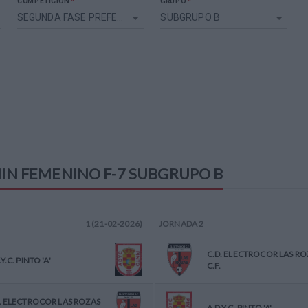
*
*
COMPETICIÓN
GRUPO
SEGUNDA FASE PREFERENTE BENJAMIN FEMENINO F-7
SUBGRUPO B
IN FEMENINO F-7
SUBGRUPO B
1 (21-02-2026)
JORNADA
2
C.D. ELECTROCOR LAS RO
.Y.C. PINTO 'A'
C.F.
. ELECTROCOR LAS ROZAS
A.D.Y.C. PINTO 'A'