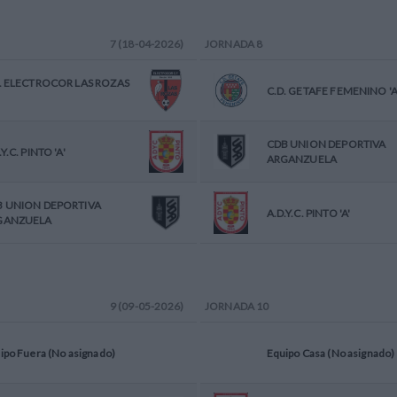
7 (18-04-2026)
JORNADA
8
. ELECTROCOR LAS ROZAS
C.D. GETAFE FEMENINO 'A
CDB UNION DEPORTIVA
.Y.C. PINTO 'A'
ARGANZUELA
B UNION DEPORTIVA
A.D.Y.C. PINTO 'A'
GANZUELA
9 (09-05-2026)
JORNADA
10
ipo Fuera (No asignado)
Equipo Casa (No asignado)