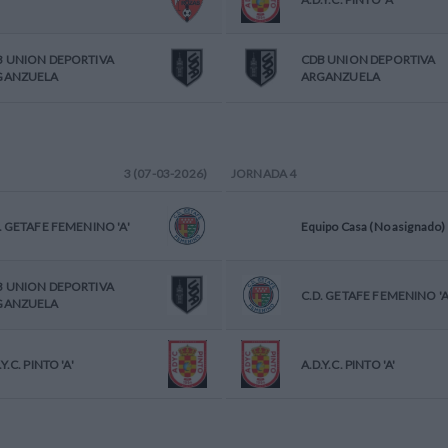
B UNION DEPORTIVA
CDB UNION DEPORTIVA
GANZUELA
ARGANZUELA
3 (07-03-2026)
JORNADA
4
. GETAFE FEMENINO 'A'
Equipo Casa (No asignado)
B UNION DEPORTIVA
C.D. GETAFE FEMENINO 'A
GANZUELA
.Y.C. PINTO 'A'
A.D.Y.C. PINTO 'A'