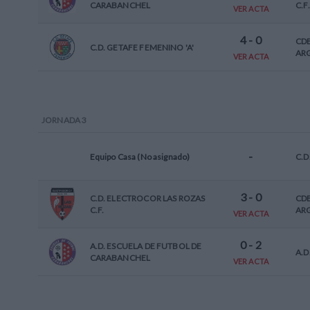
CARABANCHEL
C.F.
VER ACTA
4
-
0
CD
C.D. GETAFE FEMENINO 'A'
AR
VER ACTA
JORNADA
3
-
Equipo Casa (No asignado)
C.D
3
-
0
C.D. ELECTROCOR LAS ROZAS
CD
C.F.
AR
VER ACTA
0
-
2
A.D. ESCUELA DE FUTBOL DE
A.D
CARABANCHEL
VER ACTA