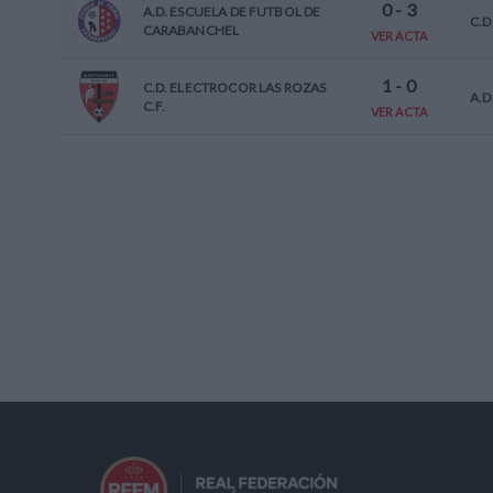
0
-
3
A.D. ESCUELA DE FUTBOL DE
C.D
CARABANCHEL
VER ACTA
1
-
0
C.D. ELECTROCOR LAS ROZAS
A.D
C.F.
VER ACTA