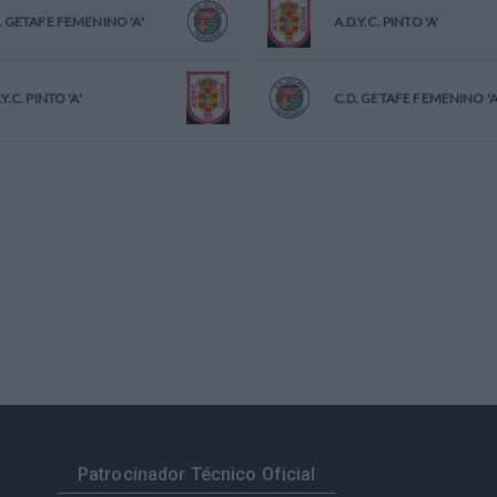
. GETAFE FEMENINO 'A'
A.D.Y.C. PINTO 'A'
.Y.C. PINTO 'A'
C.D. GETAFE FEMENINO 'A
Patrocinador Técnico Oficial