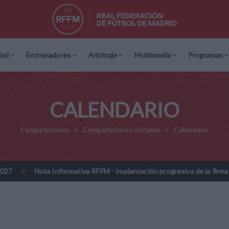
bol
Entrenadores
Arbitraje
Multimedia
Programas
CALENDARIO
Competiciones
Competiciones oficiales
Calendario
Nota Informativa RFFM - Implantación progresiva de la firma digitaliz