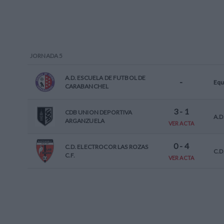
JORNADA
5
A.D. ESCUELA DE FUTBOL DE
-
Equ
CARABANCHEL
3
-
1
CDB UNION DEPORTIVA
A.D
ARGANZUELA
VER ACTA
0
-
4
C.D. ELECTROCOR LAS ROZAS
C.D
C.F.
VER ACTA