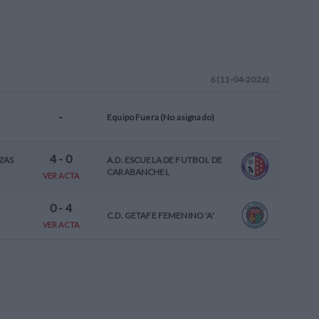
6 (11-04-2026)
-
Equipo Fuera (No asignado)
4
-
0
ZAS
A.D. ESCUELA DE FUTBOL DE
CARABANCHEL
VER ACTA
0
-
4
C.D. GETAFE FEMENINO 'A'
VER ACTA