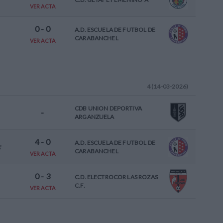
VER ACTA
0
-
0
A.D. ESCUELA DE FUTBOL DE
CARABANCHEL
VER ACTA
4 (14-03-2026)
CDB UNION DEPORTIVA
-
ARGANZUELA
4
-
0
A.D. ESCUELA DE FUTBOL DE
'
CARABANCHEL
VER ACTA
0
-
3
C.D. ELECTROCOR LAS ROZAS
C.F.
VER ACTA