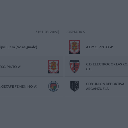
5 (21-03-2026)
JORNADA
6
ipo Fuera (No asignado)
A.D.Y.C. PINTO 'A'
C.D. ELECTROCOR LAS RO
.Y.C. PINTO 'A'
C.F.
CDB UNION DEPORTIVA
. GETAFE FEMENINO 'A'
ARGANZUELA