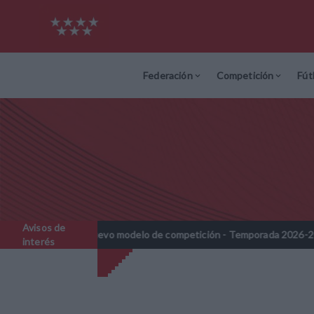
Federación
Competición
Fút
Avisos de
amines - Nuevo modelo de competición - Temporada 2026-2027
//
interés