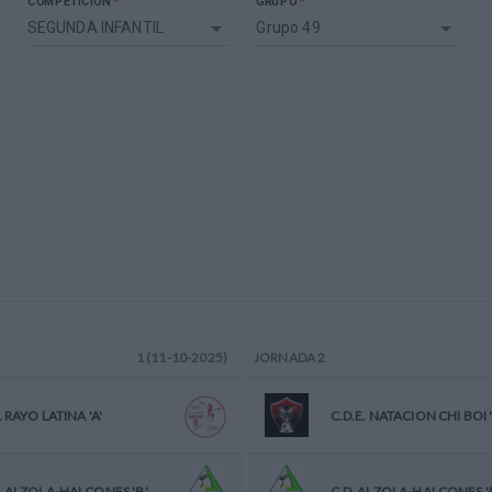
*
*
COMPETICIÓN
GRUPO
SEGUNDA INFANTIL
Grupo 49
1 (11-10-2025)
JORNADA
2
. RAYO LATINA 'A'
C.D.E. NATACION CHI BOI '
. ALZOLA-HALCONES 'B'
C.D. ALZOLA-HALCONES '