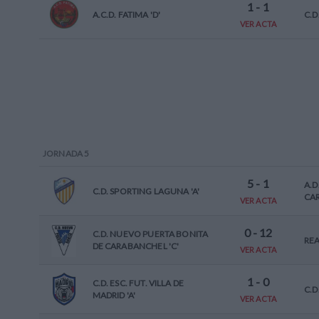
1
-
1
A.C.D. FATIMA 'D'
C.D
VER ACTA
JORNADA
5
5
-
1
A.D
C.D. SPORTING LAGUNA 'A'
CAR
VER ACTA
0
-
12
C.D. NUEVO PUERTA BONITA
REA
DE CARABANCHEL 'C'
VER ACTA
1
-
0
C.D. ESC. FUT. VILLA DE
C.D
MADRID 'A'
VER ACTA