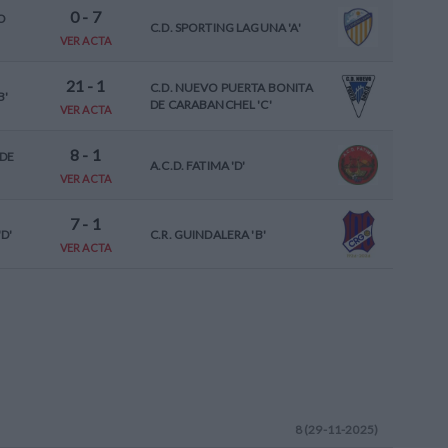
0
-
7
O
C.D. SPORTING LAGUNA 'A'
VER ACTA
21
-
1
C.D. NUEVO PUERTA BONITA
B'
DE CARABANCHEL 'C'
VER ACTA
8
-
1
 DE
A.C.D. FATIMA 'D'
VER ACTA
7
-
1
D'
C.R. GUINDALERA 'B'
VER ACTA
8 (29-11-2025)