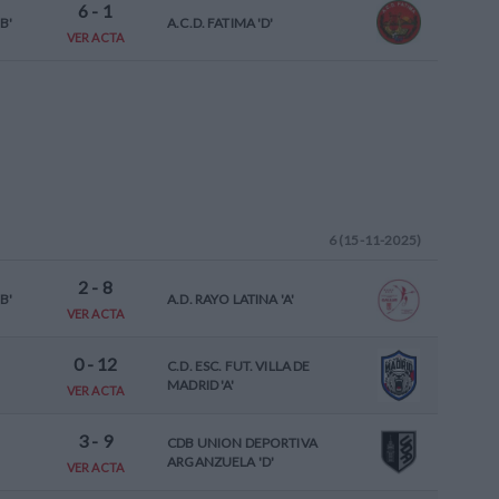
6
-
1
B'
A.C.D. FATIMA 'D'
VER ACTA
6 (15-11-2025)
2
-
8
B'
A.D. RAYO LATINA 'A'
VER ACTA
0
-
12
C.D. ESC. FUT. VILLA DE
MADRID 'A'
VER ACTA
3
-
9
CDB UNION DEPORTIVA
ARGANZUELA 'D'
VER ACTA