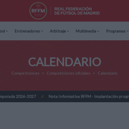
bol
Entrenadores
Arbitraje
Multimedia
Programas
CALENDARIO
Competiciones
Competiciones oficiales
Calendario
6-2027
Nota Informativa RFFM - Implantación progresiva de la fir
//