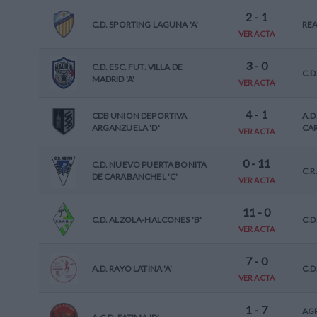
2
-
1
C.D. SPORTING LAGUNA 'A'
REA
VER ACTA
3
-
0
C.D. ESC. FUT. VILLA DE
C.D
MADRID 'A'
VER ACTA
4
-
1
CDB UNION DEPORTIVA
A.D
ARGANZUELA 'D'
CAR
VER ACTA
0
-
11
C.D. NUEVO PUERTA BONITA
C.R
DE CARABANCHEL 'C'
VER ACTA
11
-
0
C.D. ALZOLA-HALCONES 'B'
C.D
VER ACTA
7
-
0
A.D. RAYO LATINA 'A'
C.D
VER ACTA
1
-
7
AGR