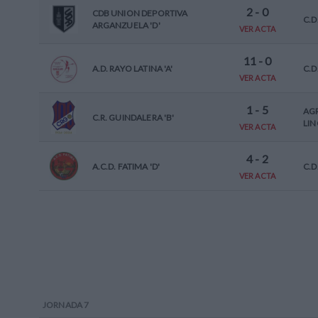
2
-
0
CDB UNION DEPORTIVA
C.D
ARGANZUELA 'D'
VER ACTA
11
-
0
A.D. RAYO LATINA 'A'
C.D
VER ACTA
1
-
5
AGR
C.R. GUINDALERA 'B'
LIN
VER ACTA
4
-
2
A.C.D. FATIMA 'D'
C.D
VER ACTA
JORNADA
7