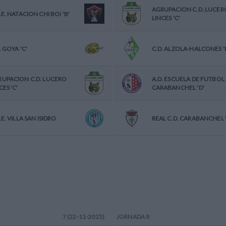
AGRUPACION C.D. LUCER
.E. NATACION CHI BOI 'B'
LINCES 'C'
. GOYA 'C'
C.D. ALZOLA-HALCONES '
UPACION C.D. LUCERO
A.D. ESCUELA DE FUTBOL
CES 'C'
CARABANCHEL 'D'
.E. VILLA SAN ISIDRO
REAL C.D. CARABANCHEL '
7 (22-11-2025)
JORNADA
8