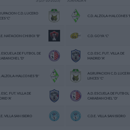
3 (25-10-2025)
JORNADA
4
UPACION C.D. LUCERO
C.D. ALZOLA-HALCONES '
CES 'C'
.E. NATACION CHI BOI 'B'
C.D. GOYA 'C'
. ESCUELA DE FUTBOL DE
C.D. ESC. FUT. VILLA DE
ABANCHEL 'D'
MADRID 'A'
AGRUPACION C.D. LUCER
. ALZOLA-HALCONES 'B'
LINCES 'C'
. ESC. FUT. VILLA DE
A.D. ESCUELA DE FUTBOL
RID 'A'
CARABANCHEL 'D'
.E. VILLA SAN ISIDRO
C.D.E. VILLA SAN ISIDRO