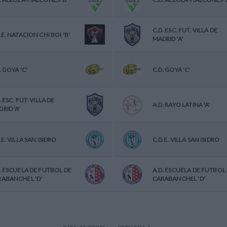
C.D. ESC. FUT. VILLA DE
.E. NATACION CHI BOI 'B'
MADRID 'A'
. GOYA 'C'
C.D. GOYA 'C'
. ESC. FUT. VILLA DE
A.D. RAYO LATINA 'A'
RID 'A'
.E. VILLA SAN ISIDRO
C.D.E. VILLA SAN ISIDRO
. ESCUELA DE FUTBOL DE
A.D. ESCUELA DE FUTBOL
ABANCHEL 'D'
CARABANCHEL 'D'