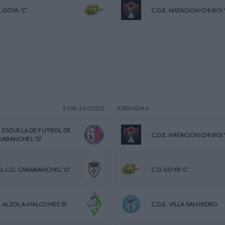
. GOYA 'C'
C.D.E. NATACION CHI BOI '
5 (08-11-2025)
JORNADA
6
. ESCUELA DE FUTBOL DE
C.D.E. NATACION CHI BOI '
ABANCHEL 'D'
L C.D. CARABANCHEL 'D'
C.D. GOYA 'C'
. ALZOLA-HALCONES 'B'
C.D.E. VILLA SAN ISIDRO