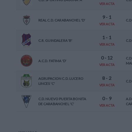
VER ACTA
9
-
1
REAL C.D. CARABANCHEL 'D'
C.D
VER ACTA
1
-
1
C.R. GUINDALERA 'B'
C.D
VER ACTA
0
-
12
C.D
A.C.D. FATIMA 'D'
MAD
VER ACTA
8
-
2
AGRUPACION C.D. LUCERO
C.D
LINCES 'C'
VER ACTA
0
-
9
C.D. NUEVO PUERTA BONITA
A.D
DE CARABANCHEL 'C'
CAR
VER ACTA