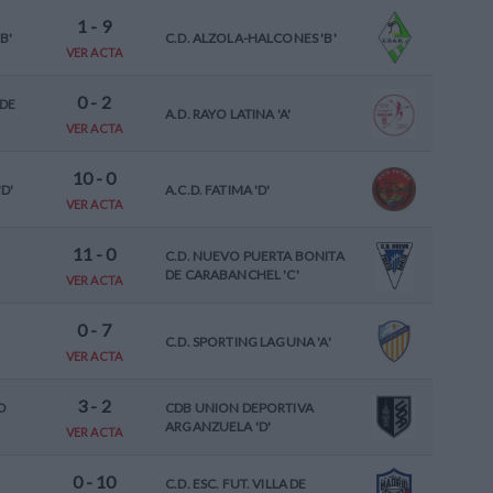
1
-
9
B'
C.D. ALZOLA-HALCONES 'B'
VER ACTA
0
-
2
 DE
A.D. RAYO LATINA 'A'
VER ACTA
10
-
0
D'
A.C.D. FATIMA 'D'
VER ACTA
11
-
0
C.D. NUEVO PUERTA BONITA
DE CARABANCHEL 'C'
VER ACTA
0
-
7
C.D. SPORTING LAGUNA 'A'
VER ACTA
3
-
2
O
CDB UNION DEPORTIVA
ARGANZUELA 'D'
VER ACTA
0
-
10
C.D. ESC. FUT. VILLA DE