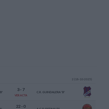
2 (18-10-2025)
3
-
7
B'
C.R. GUINDALERA 'B'
VER ACTA
22
-
0
B'
A.C.D. FATIMA 'D'