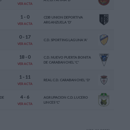
VER ACTA
1
-
0
CDB UNION DEPORTIVA
ARGANZUELA 'D'
VER ACTA
0
-
17
C.D. SPORTING LAGUNA 'A'
VER ACTA
18
-
0
C.D. NUEVO PUERTA BONITA
DE CARABANCHEL 'C'
VER ACTA
1
-
11
REAL C.D. CARABANCHEL 'D'
VER ACTA
4
-
6
 DE
AGRUPACION C.D. LUCERO
LINCES 'C'
VER ACTA