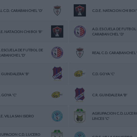
L C.D. CARABANCHEL 'D'
C.D.E. NATACION CHI BOI '
A.D. ESCUELA DE FUTBOL
.E. NATACION CHI BOI 'B'
CARABANCHEL 'D'
. ESCUELA DE FUTBOL DE
REAL C.D. CARABANCHEL '
ABANCHEL 'D'
. GUINDALERA 'B'
C.D. GOYA 'C'
. GOYA 'C'
C.R. GUINDALERA 'B'
AGRUPACION C.D. LUCER
.E. VILLA SAN ISIDRO
LINCES 'C'
UPACION C.D. LUCERO