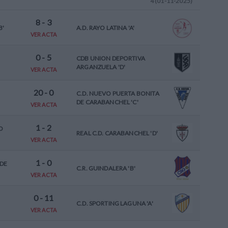
4 (01-11-2025)
8
-
3
B'
A.D. RAYO LATINA 'A'
VER ACTA
0
-
5
CDB UNION DEPORTIVA
ARGANZUELA 'D'
VER ACTA
20
-
0
C.D. NUEVO PUERTA BONITA
DE CARABANCHEL 'C'
VER ACTA
1
-
2
O
REAL C.D. CARABANCHEL 'D'
VER ACTA
1
-
0
 DE
C.R. GUINDALERA 'B'
VER ACTA
0
-
11
C.D. SPORTING LAGUNA 'A'
VER ACTA