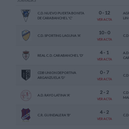
JORNADA
3
0
-
12
C.D. NUEVO PUERTA BONITA
AGR
DE CARABANCHEL 'C'
LIN
VER ACTA
10
-
0
C.D. SPORTING LAGUNA 'A'
C.D
VER ACTA
4
-
1
A.D
REAL C.D. CARABANCHEL 'D'
CAR
VER ACTA
0
-
7
CDB UNION DEPORTIVA
C.D
ARGANZUELA 'D'
VER ACTA
2
-
2
C.D
A.D. RAYO LATINA 'A'
MAD
VER ACTA
4
-
2
C.R. GUINDALERA 'B'
C.D
VER ACTA