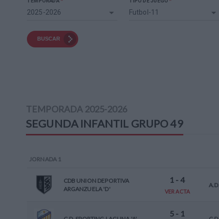
*
*
TEMPORADA
TIPO DE JUEGO
2025-2026
Futbol-11
BUSCAR
TEMPORADA
2025-2026
SEGUNDA INFANTIL
GRUPO 49
JORNADA
1
1
-
4
CDB UNION DEPORTIVA
A.D
ARGANZUELA 'D'
VER ACTA
5
-
1
C.D. SPORTING LAGUNA 'A'
C.D