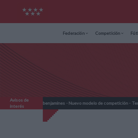
Federación
Competición
Fút
Avisos de
Prebenjamines - Nuevo modelo de competición - Temporada 202
//
interés