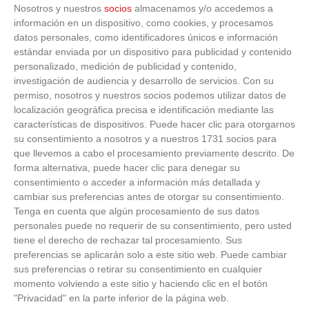
Nosotros y nuestros
socios
almacenamos y/o accedemos a
CDE NUEVO
información en un dispositivo, como cookies, y procesamos
3
-
3
C.F. POZUELO DE
VILLANUEVA DEL
datos personales, como identificadores únicos e información
ALARCON 'D'
VER ACTA
PARDILLO 'C'
estándar enviada por un dispositivo para publicidad y contenido
personalizado, medición de publicidad y contenido,
4
-
4
C.D.E. MONTE
A.D. VILLAVICIOSA
investigación de audiencia y desarrollo de servicios.
Con su
TABOR
DE ODON 'E'
VER ACTA
permiso, nosotros y nuestros socios podemos utilizar datos de
localización geográfica precisa e identificación mediante las
0
-
8
ST. MICHAEL`S
A.D. CALA
características de dispositivos. Puede hacer clic para otorgarnos
SPORTS CLUB
POZUELO 'C'
su consentimiento a nosotros y a nuestros 1731 socios para
VER ACTA
que llevemos a cabo el procesamiento previamente descrito. De
C.D.E. FOOTBALL
forma alternativa, puede hacer clic para denegar su
3
-
1
C.D. GALAPAGAR
DREAMS
consentimiento o acceder a información más detallada y
'E'
VER ACTA
EXPERIENCE 'B'
cambiar sus preferencias antes de otorgar su consentimiento.
Tenga en cuenta que algún procesamiento de sus datos
CDE UNION
1
-
4
personales puede no requerir de su consentimiento, pero usted
C.D.E. GOPAD
VILLANUEVA DEL
VER ACTA
PARDILLO 'C'
tiene el derecho de rechazar tal procesamiento. Sus
preferencias se aplicarán solo a este sitio web. Puede cambiar
5
-
0
sus preferencias o retirar su consentimiento en cualquier
C.D. UNION DE
C.D. NUEVO
ARAVACA
BOADILLA 'F'
momento volviendo a este sitio y haciendo clic en el botón
VER ACTA
"Privacidad" en la parte inferior de la página web.