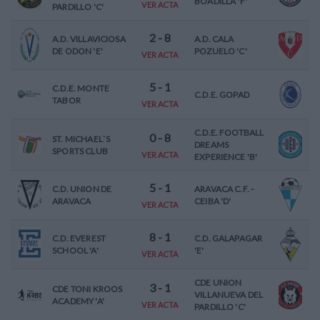
BOADILLA 'F'
VER ACTA
PARDILLO 'C'
2
-
8
A.D. VILLAVICIOSA
A.D. CALA
DE ODON 'E'
POZUELO 'C'
VER ACTA
5
-
1
C.D.E. MONTE
C.D.E. GOPAD
TABOR
VER ACTA
C.D.E. FOOTBALL
0
-
8
ST. MICHAEL`S
DREAMS
SPORTS CLUB
VER ACTA
EXPERIENCE 'B'
5
-
1
C.D. UNION DE
ARAVACA C.F. -
ARAVACA
CEIBA 'D'
VER ACTA
8
-
1
C.D. EVEREST
C.D. GALAPAGAR
SCHOOL 'A'
'E'
VER ACTA
CDE UNION
3
-
1
CDE TONI KROOS
VILLANUEVA DEL
ACADEMY 'A'
VER ACTA
PARDILLO 'C'