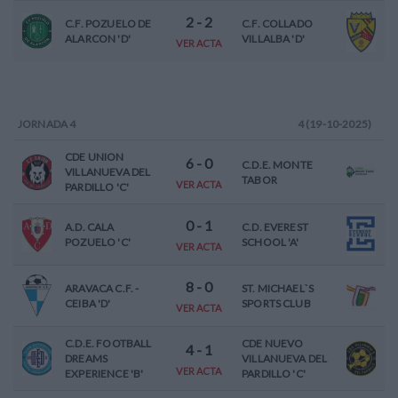
2
-
2
C.F. POZUELO DE
C.F. COLLADO
ALARCON 'D'
VILLALBA 'D'
VER ACTA
JORNADA
4
4 (19-10-2025)
CDE UNION
6
-
0
C.D.E. MONTE
VILLANUEVA DEL
TABOR
VER ACTA
PARDILLO 'C'
0
-
1
A.D. CALA
C.D. EVEREST
POZUELO 'C'
SCHOOL 'A'
VER ACTA
8
-
0
ARAVACA C.F. -
ST. MICHAEL`S
CEIBA 'D'
SPORTS CLUB
VER ACTA
C.D.E. FOOTBALL
CDE NUEVO
4
-
1
DREAMS
VILLANUEVA DEL
VER ACTA
EXPERIENCE 'B'
PARDILLO 'C'