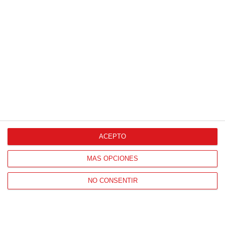
CDE UNION
2
-
2
C.D. EVEREST
VILLANUEVA DEL
SCHOOL 'A'
VER ACTA
PARDILLO 'C'
3
-
4
C.F. COLLADO
A.D. VILLAVICIOSA
VILLALBA 'D'
DE ODON 'E'
VER ACTA
2
-
3
C.F. POZUELO DE
C.D.E. GOPAD
ALARCON 'D'
VER ACTA
CDE NUEVO
0
-
0
A.D. CALA
VILLANUEVA DEL
POZUELO 'C'
VER ACTA
PARDILLO 'C'
ACEPTO
MÁS OPCIONES
JORNADA
17
17 (08-02-2026)
NO CONSENTIR
10
-
0
CDE TONI KROOS
C.D.E. GOPAD
ACADEMY 'A'
VER ACTA