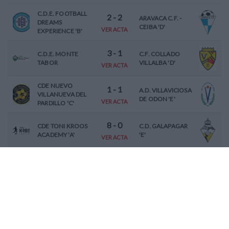
C.D.E. FOOTBALL
2
-
2
ARAVACA C.F. -
DREAMS
CEIBA 'D'
VER ACTA
EXPERIENCE 'B'
3
-
1
C.D.E. MONTE
C.F. COLLADO
TABOR
VILLALBA 'D'
VER ACTA
CDE NUEVO
1
-
1
A.D. VILLAVICIOSA
VILLANUEVA DEL
DE ODON 'E'
VER ACTA
PARDILLO 'C'
8
-
0
CDE TONI KROOS
C.D. GALAPAGAR
ACADEMY 'A'
'E'
VER ACTA
0
-
8
ST. MICHAEL`S
C.D.E. GOPAD
SPORTS CLUB
VER ACTA
CDE UNION
3
-
3
C.D. UNION DE
VILLANUEVA DEL
ARAVACA
VER ACTA
PARDILLO 'C'