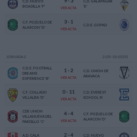
9
-
3
C.D. NUEVO
C.D. GALAPAGAR
BOADILLA 'F'
'E'
VER ACTA
3
-
1
C.F. POZUELO DE
C.D.E. GOPAD
ALARCON 'D'
VER ACTA
JORNADA
2
2 (05-10-2025)
C.D.E. FOOTBALL
1
-
2
C.D. UNION DE
DREAMS
ARAVACA
VER ACTA
EXPERIENCE 'B'
0
-
11
C.F. COLLADO
C.D. EVEREST
VILLALBA 'D'
SCHOOL 'A'
VER ACTA
CDE UNION
4
-
4
C.F. POZUELO DE
VILLANUEVA DEL
ALARCON 'D'
VER ACTA
PARDILLO 'C'
2
-
4
A.D. CALA
C.D. NUEVO