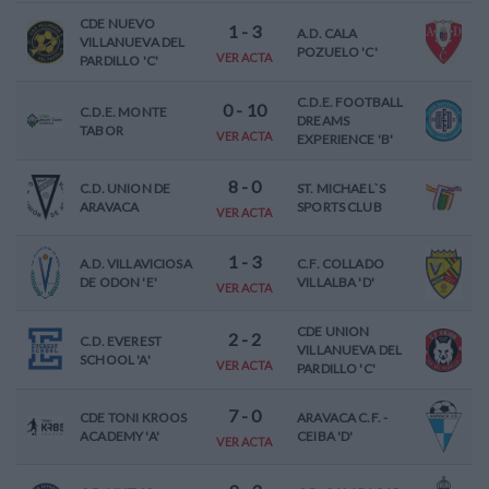
CDE NUEVO
1
-
3
A.D. CALA
VILLANUEVA DEL
POZUELO 'C'
VER ACTA
PARDILLO 'C'
C.D.E. FOOTBALL
0
-
10
C.D.E. MONTE
DREAMS
TABOR
VER ACTA
EXPERIENCE 'B'
8
-
0
C.D. UNION DE
ST. MICHAEL`S
ARAVACA
SPORTS CLUB
VER ACTA
1
-
3
A.D. VILLAVICIOSA
C.F. COLLADO
DE ODON 'E'
VILLALBA 'D'
VER ACTA
CDE UNION
2
-
2
C.D. EVEREST
VILLANUEVA DEL
SCHOOL 'A'
VER ACTA
PARDILLO 'C'
7
-
0
CDE TONI KROOS
ARAVACA C.F. -
ACADEMY 'A'
CEIBA 'D'
VER ACTA