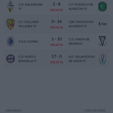
2
-
8
C.D. GALAPAGAR
C.F. POZUELO DE
'E'
ALARCON 'D'
VER ACTA
0
-
14
C.F. COLLADO
CDE TONI KROOS
VILLALBA 'D'
ACADEMY 'A'
VER ACTA
1
-
10
C.D. UNION DE
C.D.E. GOPAD
ARAVACA
VER ACTA
17
-
0
C.D. NUEVO
A.D. VILLAVICIOSA
BOADILLA 'F'
DE ODON 'E'
VER ACTA
JORNADA
5
5 (26-10-2025)