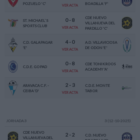
POZUELO 'C'
BOADILLA 'F'
VER ACTA
CDE NUEVO
0
-
8
ST. MICHAEL`S
VILLANUEVA DEL
SPORTS CLUB
VER ACTA
PARDILLO 'C'
4
-
0
C.D. GALAPAGAR
A.D. VILLAVICIOSA
'E'
DE ODON 'E'
VER ACTA
0
-
8
CDE TONI KROOS
C.D.E. GOPAD
ACADEMY 'A'
VER ACTA
2
-
3
ARAVACA C.F. -
C.D.E. MONTE
CEIBA 'D'
TABOR
VER ACTA
JORNADA
3
3 (12-10-2025)
CDE NUEVO
2
-
2
C.D. NUEVO
VILLANUEVA DEL