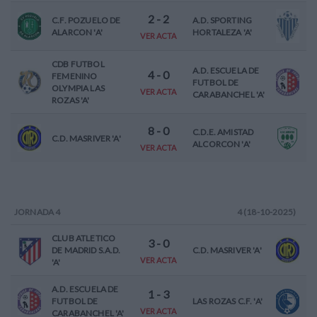
2
-
2
C.F. POZUELO DE
A.D. SPORTING
ALARCON 'A'
HORTALEZA 'A'
VER ACTA
CDB FUTBOL
A.D. ESCUELA DE
4
-
0
FEMENINO
FUTBOL DE
OLYMPIA LAS
VER ACTA
CARABANCHEL 'A'
ROZAS 'A'
8
-
0
C.D.E. AMISTAD
C.D. MASRIVER 'A'
ALCORCON 'A'
VER ACTA
JORNADA
4
4 (18-10-2025)
CLUB ATLETICO
3
-
0
DE MADRID S.A.D.
C.D. MASRIVER 'A'
VER ACTA
'A'
A.D. ESCUELA DE
1
-
3
FUTBOL DE
LAS ROZAS C.F. 'A'
VER ACTA
CARABANCHEL 'A'