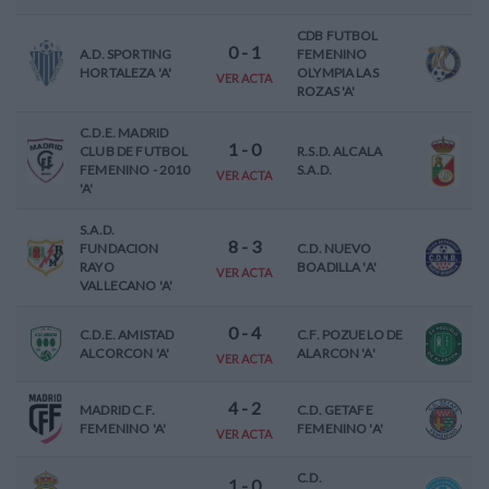
CDB FUTBOL
0
-
1
A.D. SPORTING
FEMENINO
HORTALEZA 'A'
OLYMPIA LAS
VER ACTA
ROZAS 'A'
C.D.E. MADRID
1
-
0
CLUB DE FUTBOL
R.S.D. ALCALA
FEMENINO - 2010
S.A.D.
VER ACTA
'A'
S.A.D.
8
-
3
FUNDACION
C.D. NUEVO
RAYO
BOADILLA 'A'
VER ACTA
VALLECANO 'A'
0
-
4
C.D.E. AMISTAD
C.F. POZUELO DE
ALCORCON 'A'
ALARCON 'A'
VER ACTA
4
-
2
MADRID C.F.
C.D. GETAFE
FEMENINO 'A'
FEMENINO 'A'
VER ACTA
C.D.
1
-
0