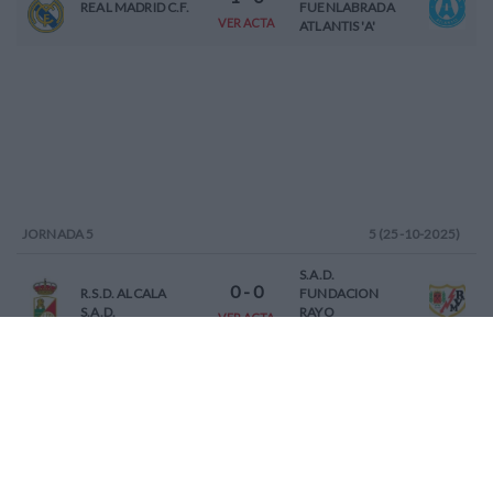
REAL MADRID C.F.
FUENLABRADA
VER ACTA
ATLANTIS 'A'
JORNADA
5
5 (25-10-2025)
S.A.D.
0
-
0
R.S.D. ALCALA
FUNDACION
S.A.D.
RAYO
VER ACTA
VALLECANO 'A'
C.D.E. MADRID
0
-
1
C.D. GETAFE
CLUB DE FUTBOL
FEMENINO 'A'
FEMENINO - 2010
VER ACTA
'A'
1
-
3
C.D. MASRIVER 'A'
REAL MADRID C.F.