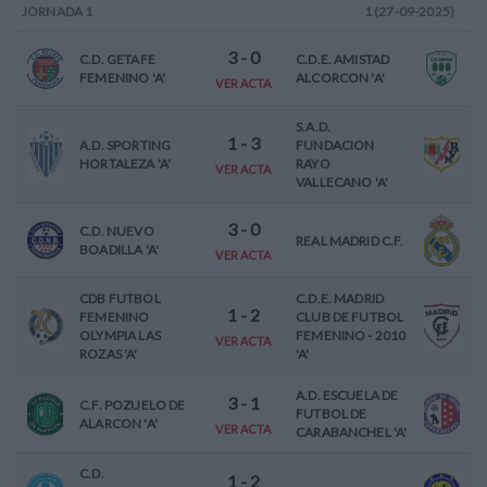
JORNADA
1
1 (27-09-2025)
3
-
0
C.D. GETAFE
C.D.E. AMISTAD
FEMENINO 'A'
ALCORCON 'A'
VER ACTA
S.A.D.
1
-
3
A.D. SPORTING
FUNDACION
HORTALEZA 'A'
RAYO
VER ACTA
VALLECANO 'A'
3
-
0
C.D. NUEVO
REAL MADRID C.F.
BOADILLA 'A'
VER ACTA
CDB FUTBOL
C.D.E. MADRID
1
-
2
FEMENINO
CLUB DE FUTBOL
OLYMPIA LAS
FEMENINO - 2010
VER ACTA
ROZAS 'A'
'A'
A.D. ESCUELA DE
3
-
1
C.F. POZUELO DE
FUTBOL DE
ALARCON 'A'
VER ACTA
CARABANCHEL 'A'
C.D.
1
-
2