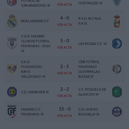
FUTBOL DE
HORTALEZA 'A'
VER ACTA
CARABANCHEL 'A'
4
-
0
R.S.D. ALCALA
REAL MADRID C.F.
S.A.D.
VER ACTA
C.D.E. MADRID
5
-
0
CLUB DE FUTBOL
LAS ROZAS C.F. 'A'
FEMENINO - 2010
VER ACTA
'A'
S.A.D.
CDB FUTBOL
2
-
1
FUNDACION
FEMENINO
RAYO
OLYMPIA LAS
VER ACTA
VALLECANO 'A'
ROZAS 'A'
2
-
2
C.F. POZUELO DE
C.D. MASRIVER 'A'
ALARCON 'A'
VER ACTA
15
-
0
MADRID C.F.
C.D. NUEVO
FEMENINO 'A'
BOADILLA 'A'
VER ACTA