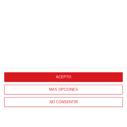
C.D.E. MADRID
2
-
0
CLUB DE FUTBOL
A.D. SPORTING
FEMENINO - 2010
HORTALEZA 'A'
VER ACTA
'A'
9
-
0
REAL MADRID C.F.
LAS ROZAS C.F. 'A'
VER ACTA
0
-
1
C.D. GETAFE
C.D. MASRIVER 'A'
FEMENINO 'A'
VER ACTA
S.A.D.
ACEPTO
A.D. ESCUELA DE
2
-
2
FUNDACION
FUTBOL DE
RAYO
VER ACTA
CARABANCHEL 'A'
VALLECANO 'A'
MÁS OPCIONES
C.D.
2
-
0
NO CONSENTIR
C.F. POZUELO DE
FUENLABRADA
ALARCON 'A'
VER ACTA
ATLANTIS 'A'
0
-
1
C.D.E. AMISTAD
R.S.D. ALCALA