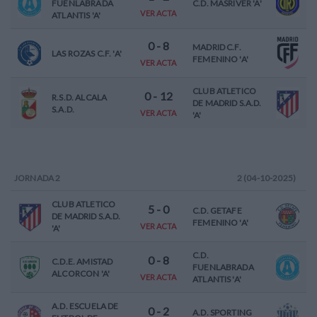
FUENLABRADA
C.D. MASRIVER 'A'
VER ACTA
ATLANTIS 'A'
0
-
8
MADRID C.F.
LAS ROZAS C.F. 'A'
FEMENINO 'A'
VER ACTA
CLUB ATLETICO
0
-
12
R.S.D. ALCALA
DE MADRID S.A.D.
S.A.D.
VER ACTA
'A'
JORNADA
2
2 (04-10-2025)
CLUB ATLETICO
5
-
0
C.D. GETAFE
DE MADRID S.A.D.
FEMENINO 'A'
VER ACTA
'A'
C.D.
0
-
8
C.D.E. AMISTAD
FUENLABRADA
ALCORCON 'A'
VER ACTA
ATLANTIS 'A'
A.D. ESCUELA DE
0
-
2
A.D. SPORTING