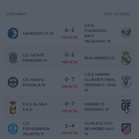
JORNADA
3
3 (11-10-2025)
S.A.D.
0
-
2
FUNDACION
LAS ROZAS C.F. 'A'
RAYO
VER ACTA
VALLECANO 'A'
0
-
2
C.D. GETAFE
REAL MADRID C.F.
FEMENINO 'A'
VER ACTA
C.D.E. MADRID
0
-
7
C.D. NUEVO
CLUB DE FUTBOL
BOADILLA 'A'
FEMENINO - 2010
VER ACTA
'A'
0
-
7
R.S.D. ALCALA
MADRID C.F.
S.A.D.
FEMENINO 'A'
VER ACTA
C.D.
CLUB ATLETICO
1
-
4
FUENLABRADA
DE MADRID S.A.D.
VER ACTA
ATLANTIS 'A'
'A'