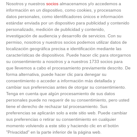
Nosotros y nuestros
socios
almacenamos y/o accedemos a
A.D. ESCUELA DE
C.D.
información en un dispositivo, como cookies, y procesamos
0
-
4
FUTBOL DE
FUENLABRADA
datos personales, como identificadores únicos e información
VER ACTA
CARABANCHEL 'A'
ATLANTIS 'A'
estándar enviada por un dispositivo para publicidad y contenido
personalizado, medición de publicidad y contenido,
CDB FUTBOL
0
-
0
investigación de audiencia y desarrollo de servicios.
Con su
FEMENINO
R.S.D. ALCALA
OLYMPIA LAS
S.A.D.
permiso, nosotros y nuestros socios podemos utilizar datos de
VER ACTA
ROZAS 'A'
localización geográfica precisa e identificación mediante las
características de dispositivos. Puede hacer clic para otorgarnos
0
-
1
A.D. SPORTING
C.D. GETAFE
su consentimiento a nosotros y a nuestros 1733 socios para
HORTALEZA 'A'
FEMENINO 'A'
VER ACTA
que llevemos a cabo el procesamiento previamente descrito. De
forma alternativa, puede hacer clic para denegar su
3
-
0
consentimiento o acceder a información más detallada y
C.D. NUEVO
LAS ROZAS C.F. 'A'
BOADILLA 'A'
cambiar sus preferencias antes de otorgar su consentimiento.
VER ACTA
Tenga en cuenta que algún procesamiento de sus datos
personales puede no requerir de su consentimiento, pero usted
CLUB ATLETICO
0
-
1
MADRID C.F.
DE MADRID S.A.D.
tiene el derecho de rechazar tal procesamiento. Sus
FEMENINO 'A'
VER ACTA
'A'
preferencias se aplicarán solo a este sitio web. Puede cambiar
sus preferencias o retirar su consentimiento en cualquier
momento volviendo a este sitio y haciendo clic en el botón
"Privacidad" en la parte inferior de la página web.