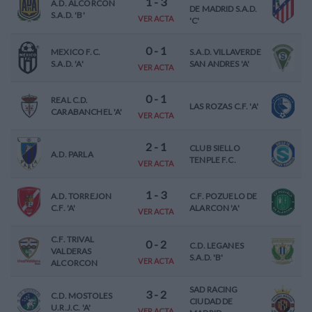
1
-
3
A.D. ALCORCON
DE MADRID S.A.D.
S.A.D. 'B'
VER ACTA
'C'
0
-
1
MEXICO F.C.
S.A.D. VILLAVERDE
S.A.D. 'A'
SAN ANDRES 'A'
VER ACTA
0
-
1
REAL C.D.
LAS ROZAS C.F. 'A'
CARABANCHEL 'A'
VER ACTA
2
-
1
CLUB SIELLO
A.D. PARLA
TENPLE F.C.
VER ACTA
1
-
3
A.D. TORREJON
C.F. POZUELO DE
C.F. 'A'
ALARCON 'A'
VER ACTA
C.F. TRIVAL
0
-
2
C.D. LEGANES
VALDERAS
S.A.D. 'B'
VER ACTA
ALCORCON
SAD RACING
3
-
2
C.D. MOSTOLES
CIUDAD DE
U.R.J.C. 'A'
VER ACTA