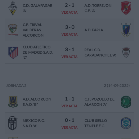
2
-
1
C.D. GALAPAGAR
A.D. TORREJON
'A'
C.F. 'A'
VER ACTA
C.F. TRIVAL
3
-
0
VALDERAS
A.D. PARLA
VER ACTA
ALCORCON
CLUB ATLETICO
3
-
1
REAL C.D.
DE MADRID S.A.D.
CARABANCHEL 'A'
VER ACTA
'C'
JORNADA
2
2 (14-09-2025)
1
-
1
A.D. ALCORCON
C.F. POZUELO DE
S.A.D. 'B'
ALARCON 'A'
VER ACTA
0
-
1
MEXICO F.C.
CLUB SIELLO
S.A.D. 'A'
TENPLE F.C.
VER ACTA