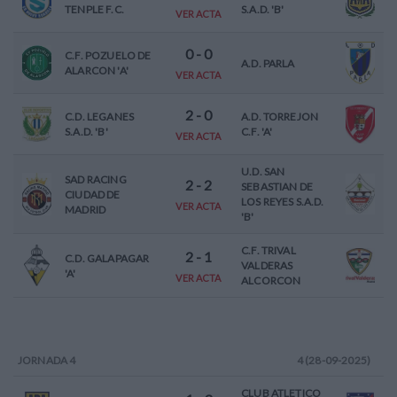
TENPLE F.C.
S.A.D. 'B'
VER ACTA
0
-
0
C.F. POZUELO DE
A.D. PARLA
ALARCON 'A'
VER ACTA
2
-
0
C.D. LEGANES
A.D. TORREJON
S.A.D. 'B'
C.F. 'A'
VER ACTA
U.D. SAN
SAD RACING
2
-
2
SEBASTIAN DE
CIUDAD DE
LOS REYES S.A.D.
VER ACTA
MADRID
'B'
C.F. TRIVAL
2
-
1
C.D. GALAPAGAR
VALDERAS
'A'
VER ACTA
ALCORCON
JORNADA
4
4 (28-09-2025)
CLUB ATLETICO