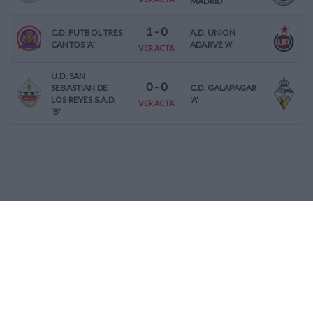
MADRID
1
-
0
C.D. FUTBOL TRES
A.D. UNION
CANTOS 'A'
ADARVE 'A'
VER ACTA
U.D. SAN
0
-
0
SEBASTIAN DE
C.D. GALAPAGAR
LOS REYES S.A.D.
'A'
VER ACTA
'B'
JORNADA
5
5 (05-10-2025)
1
-
0
S.A.D. VILLAVERDE
A.D. ALCORCON
SAN ANDRES 'A'
S.A.D. 'B'
VER ACTA