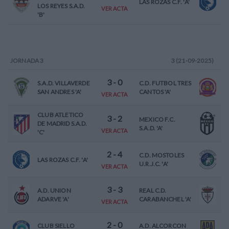
LAS ROZAS C.F. 'A'
LOS REYES S.A.D.
VER ACTA
'B'
JORNADA
3
3 (21-09-2025)
3
-
0
S.A.D. VILLAVERDE
C.D. FUTBOL TRES
SAN ANDRES 'A'
CANTOS 'A'
VER ACTA
CLUB ATLETICO
3
-
2
MEXICO F.C.
DE MADRID S.A.D.
S.A.D. 'A'
VER ACTA
'C'
2
-
4
C.D. MOSTOLES
LAS ROZAS C.F. 'A'
U.R.J.C. 'A'
VER ACTA
3
-
3
A.D. UNION
REAL C.D.
ADARVE 'A'
CARABANCHEL 'A'
VER ACTA
2
-
0
CLUB SIELLO
A.D. ALCORCON