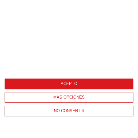
'B'
2
-
0
C.D. LEGANES
C.D. MOSTOLES
S.A.D. 'B'
U.R.J.C. 'A'
VER ACTA
CLUB ATLETICO
1
-
1
DE MADRID S.A.D.
LAS ROZAS C.F. 'A'
VER ACTA
'C'
SAD RACING
1
-
1
CLUB SIELLO
CIUDAD DE
TENPLE F.C.
VER ACTA
MADRID
ACEPTO
JORNADA
15
15 (21-12-2025)
MÁS OPCIONES
4
-
1
A.D. ALCORCON
NO CONSENTIR
A.D. PARLA
S.A.D. 'B'
VER ACTA
1
-
0
C.D. GALAPAGAR
A.D. UNION
'A'
ADARVE 'A'