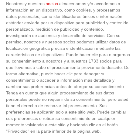
Nosotros y nuestros
socios
almacenamos y/o accedemos a
SAD RACING
0
-
0
A.D. ALCORCON
CIUDAD DE
información en un dispositivo, como cookies, y procesamos
S.A.D. 'B'
VER ACTA
MADRID
datos personales, como identificadores únicos e información
estándar enviada por un dispositivo para publicidad y contenido
U.D. SAN
personalizado, medición de publicidad y contenido,
0
-
0
MEXICO F.C.
SEBASTIAN DE
investigación de audiencia y desarrollo de servicios.
Con su
S.A.D. 'A'
LOS REYES S.A.D.
VER ACTA
'B'
permiso, nosotros y nuestros socios podemos utilizar datos de
localización geográfica precisa e identificación mediante las
1
-
0
características de dispositivos. Puede hacer clic para otorgarnos
REAL C.D.
C.D. GALAPAGAR
CARABANCHEL 'A'
'A'
su consentimiento a nosotros y a nuestros 1733 socios para
VER ACTA
que llevemos a cabo el procesamiento previamente descrito. De
forma alternativa, puede hacer clic para denegar su
1
-
2
A.D. PARLA
LAS ROZAS C.F. 'A'
consentimiento o acceder a información más detallada y
VER ACTA
cambiar sus preferencias antes de otorgar su consentimiento.
Tenga en cuenta que algún procesamiento de sus datos
0
-
0
A.D. TORREJON
A.D. UNION
personales puede no requerir de su consentimiento, pero usted
C.F. 'A'
ADARVE 'A'
VER ACTA
tiene el derecho de rechazar tal procesamiento. Sus
preferencias se aplicarán solo a este sitio web. Puede cambiar
C.F. TRIVAL
1
-
1
S.A.D. VILLAVERDE
sus preferencias o retirar su consentimiento en cualquier
VALDERAS
SAN ANDRES 'A'
momento volviendo a este sitio y haciendo clic en el botón
VER ACTA
ALCORCON
"Privacidad" en la parte inferior de la página web.