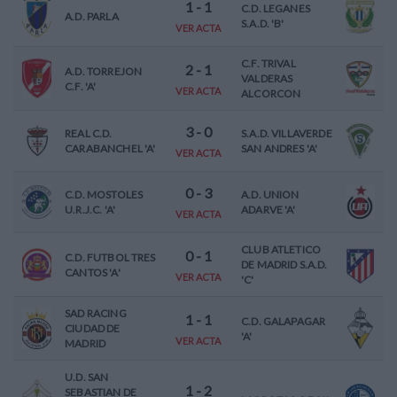
1
-
1
C.D. LEGANES
A.D. PARLA
S.A.D. 'B'
VER ACTA
C.F. TRIVAL
2
-
1
A.D. TORREJON
VALDERAS
C.F. 'A'
VER ACTA
ALCORCON
3
-
0
REAL C.D.
S.A.D. VILLAVERDE
CARABANCHEL 'A'
SAN ANDRES 'A'
VER ACTA
0
-
3
C.D. MOSTOLES
A.D. UNION
U.R.J.C. 'A'
ADARVE 'A'
VER ACTA
CLUB ATLETICO
0
-
1
C.D. FUTBOL TRES
DE MADRID S.A.D.
CANTOS 'A'
VER ACTA
'C'
SAD RACING
1
-
1
C.D. GALAPAGAR
CIUDAD DE
'A'
VER ACTA
MADRID
U.D. SAN
1
-
2
SEBASTIAN DE