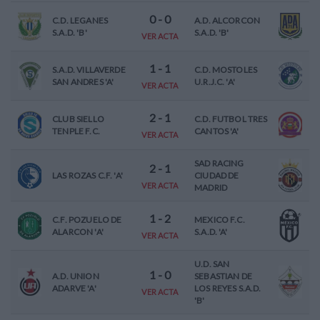
0
-
0
C.D. LEGANES
A.D. ALCORCON
S.A.D. 'B'
S.A.D. 'B'
VER ACTA
1
-
1
S.A.D. VILLAVERDE
C.D. MOSTOLES
SAN ANDRES 'A'
U.R.J.C. 'A'
VER ACTA
2
-
1
CLUB SIELLO
C.D. FUTBOL TRES
TENPLE F.C.
CANTOS 'A'
VER ACTA
SAD RACING
2
-
1
LAS ROZAS C.F. 'A'
CIUDAD DE
VER ACTA
MADRID
1
-
2
C.F. POZUELO DE
MEXICO F.C.
ALARCON 'A'
S.A.D. 'A'
VER ACTA
U.D. SAN
1
-
0
A.D. UNION
SEBASTIAN DE
ADARVE 'A'
LOS REYES S.A.D.
VER ACTA
'B'