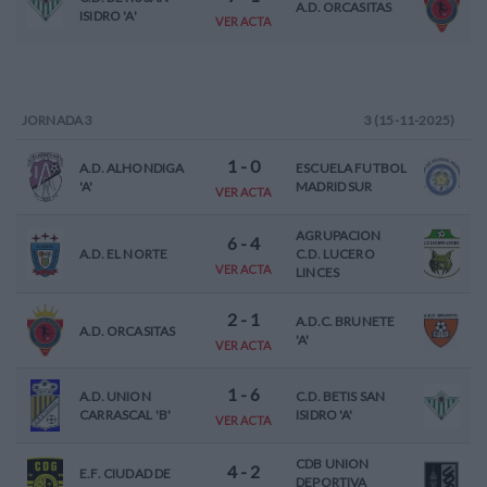
A.D. ORCASITAS
ISIDRO 'A'
VER ACTA
JORNADA
3
3 (15-11-2025)
1
-
0
A.D. ALHONDIGA
ESCUELA FUTBOL
'A'
MADRID SUR
VER ACTA
AGRUPACION
6
-
4
A.D. EL NORTE
C.D. LUCERO
VER ACTA
LINCES
2
-
1
A.D.C. BRUNETE
A.D. ORCASITAS
'A'
VER ACTA
1
-
6
A.D. UNION
C.D. BETIS SAN
CARRASCAL 'B'
ISIDRO 'A'
VER ACTA
CDB UNION
4
-
2
E.F. CIUDAD DE
DEPORTIVA