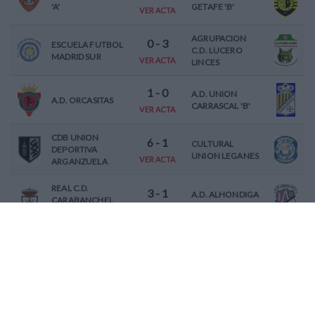
'A'
GETAFE 'B'
VER ACTA
AGRUPACION
0
-
3
ESCUELA FUTBOL
C.D. LUCERO
MADRID SUR
VER ACTA
LINCES
1
-
0
A.D. UNION
A.D. ORCASITAS
CARRASCAL 'B'
VER ACTA
CDB UNION
6
-
1
CULTURAL
DEPORTIVA
UNION LEGANES
VER ACTA
ARGANZUELA
REAL C.D.
3
-
1
A.D. ALHONDIGA
CARABANCHEL
'A'
VER ACTA
'B'
3
-
0
C.D. BETIS SAN
A.D. EL NORTE
ISIDRO 'A'
VER ACTA