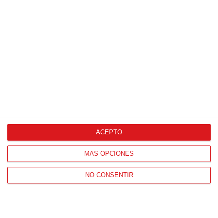
2
-
0
CARABANCHEL
C.D. LUCERO
VER ACTA
'B'
LINCES
0
-
0
A.D. ALHONDIGA
CULTURAL
'A'
UNION LEGANES
VER ACTA
JORNADA
21
21 (09-05-2026)
5
-
1
C.D. BETIS SAN
CULTURAL
ISIDRO 'A'
UNION LEGANES
VER ACTA
ACEPTO
4
-
2
A.D. UNION
A.D. EL NORTE
CARRASCAL 'B'
MÁS OPCIONES
VER ACTA
NO CONSENTIR
AGRUPACION
2
-
6
C.D. LUCERO
A.D. ORCASITAS
VER ACTA
LINCES
5
-
0
E.F. CIUDAD DE
A.D. ALHONDIGA