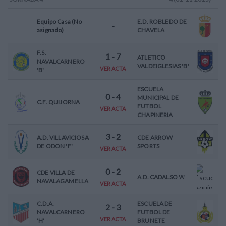
Equipo Casa (No
E.D. ROBLEDO DE
-
asignado)
CHAVELA
F.S.
1
-
7
ATLETICO
NAVALCARNERO
VALDEIGLESIAS 'B'
VER ACTA
'B'
ESCUELA
0
-
4
MUNICIPAL DE
C.F. QUIJORNA
FUTBOL
VER ACTA
CHAPINERIA
3
-
2
A.D. VILLAVICIOSA
CDE ARROW
DE ODON 'F'
SPORTS
VER ACTA
0
-
2
CDE VILLA DE
A.D. CADALSO 'A'
NAVALAGAMELLA
VER ACTA
C.D.A.
ESCUELA DE
2
-
3
NAVALCARNERO
FUTBOL DE
VER ACTA
'H'
BRUNETE