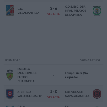
C.D.E. ESC. DEP.
3
-
6
C.D.
MPAL. PELAYOS
VILLAMANTILLA
VER ACTA
DE LA PRESA
JORNADA
5
5 (08-11-2025)
ESCUELA
MUNICIPAL DE
Equipo Fuera (No
-
FUTBOL
asignado)
CHAPINERIA
1
-
0
ATLETICO
CDE VILLA DE
VALDEIGLESIAS 'B'
NAVALAGAMELLA
VER ACTA
C.D.A.
F.S.