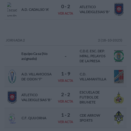
0
-
2
ATLETICO
A.D. CADALSO 'A'
VALDEIGLESIAS 'B'
VER ACTA
JORNADA
2
2 (18-10-2025)
C.D.E. ESC. DEP.
Equipo Casa (No
-
MPAL. PELAYOS
asignado)
DE LA PRESA
1
-
9
A.D. VILLAVICIOSA
C.D.
DE ODON 'F'
VILLAMANTILLA
VER ACTA
ESCUELA DE
2
-
2
ATLETICO
FUTBOL DE
VALDEIGLESIAS 'B'
VER ACTA
BRUNETE
1
-
2
CDE ARROW
C.F. QUIJORNA
SPORTS
VER ACTA