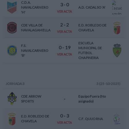
C.D.A.
3
-
0
NAVALCARNERO
A.D. CADALSO 'A'
VER ACTA
'H'
2
-
2
CDE VILLA DE
E.D. ROBLEDO DE
NAVALAGAMELLA
CHAVELA
VER ACTA
ESCUELA
F.S.
0
-
19
MUNICIPAL DE
NAVALCARNERO
FUTBOL
VER ACTA
'B'
CHAPINERIA
JORNADA
3
3 (25-10-2025)
CDE ARROW
Equipo Fuera (No
-
SPORTS
asignado)
0
-
3
E.D. ROBLEDO DE
C.F. QUIJORNA
CHAVELA
VER ACTA