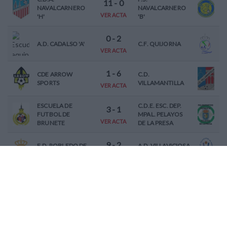
11
-
0
NAVALCARNERO
NAVALCARNERO
VER ACTA
'H'
'B'
0
-
2
A.D. CADALSO 'A'
C.F. QUIJORNA
VER ACTA
1
-
6
CDE ARROW
C.D.
SPORTS
VILLAMANTILLA
VER ACTA
ESCUELA DE
C.D.E. ESC. DEP.
3
-
1
FUTBOL DE
MPAL. PELAYOS
VER ACTA
BRUNETE
DE LA PRESA
9
-
2
E.D. ROBLEDO DE
A.D. VILLAVICIOSA
CHAVELA
DE ODON 'F'
VER ACTA
JORNADA
6
6 (15-11-2025)
Equipo Casa (No