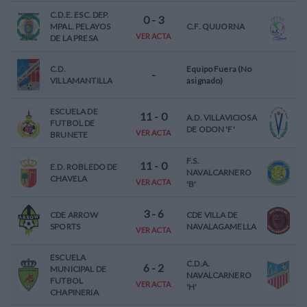
C.D.E. ESC. DEP.
0
-
3
MPAL. PELAYOS
C.F. QUIJORNA
VER ACTA
DE LA PRESA
C.D.
Equipo Fuera (No
-
VILLAMANTILLA
asignado)
ESCUELA DE
11
-
0
A.D. VILLAVICIOSA
FUTBOL DE
DE ODON 'F'
VER ACTA
BRUNETE
F.S.
11
-
0
E.D. ROBLEDO DE
NAVALCARNERO
CHAVELA
VER ACTA
'B'
3
-
6
CDE ARROW
CDE VILLA DE
SPORTS
NAVALAGAMELLA
VER ACTA
ESCUELA
C.D.A.
6
-
2
MUNICIPAL DE
NAVALCARNERO
FUTBOL
VER ACTA
'H'
CHAPINERIA