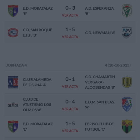
0
-
3
E.D. MORATALAZ
A.D. ESPERANZA
'E'
'B'
VER ACTA
1
-
5
C.D. SAN ROQUE
C.D. NEWMAN 'A'
E.F.F. 'B'
VER ACTA
JORNADA
4
4 (18-10-2025)
C.D. CHAMARTIN
0
-
1
CLUB ALAMEDA
VERGARA -
DE OSUNA 'A'
VER ACTA
ALCOBENDAS 'B'
CLUB DE
0
-
4
E.D.M. SAN BLAS
ATLETISMO LOS
'A'
VER ACTA
OLMOS 'A'
1
-
5
E.D. MORATALAZ
PERISO CLUB DE
'E'
FUTBOL 'C'
VER ACTA