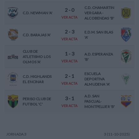
C.D. CHAMARTIN
2
-
0
C.D. NEWMAN 'A'
VERGARA -
VER ACTA
ALCOBENDAS 'B'
2
-
3
E.D.M. SAN BLAS
C.D. BARAJAS 'A'
'A'
VER ACTA
CLUB DE
1
-
3
A.D. ESPERANZA
ATLETISMO LOS
'B'
VER ACTA
OLMOS 'A'
ESCUELA
2
-
1
C.D. HIGHLANDS
DEPORTIVA
EL ENCINAR
VER ACTA
ALMUDENA 'A'
A.D. SAN
3
-
1
PERISO CLUB DE
PASCUAL-
FUTBOL 'C'
VER ACTA
MONTPELLIER 'B'
JORNADA
3
3 (11-10-2025)