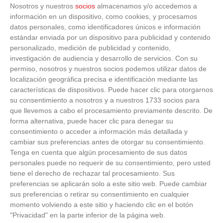
C.D. NEWMAN 'A'
Nosotros y nuestros
socios
almacenamos y/o accedemos a
EL ENCINAR
VER ACTA
información en un dispositivo, como cookies, y procesamos
datos personales, como identificadores únicos e información
ESCUELA DE
3
-
0
E.D. MORATALAZ
estándar enviada por un dispositivo para publicidad y contenido
FUTBOL DE
'E'
VER ACTA
VICALVARO 'A'
personalizado, medición de publicidad y contenido,
investigación de audiencia y desarrollo de servicios.
Con su
permiso, nosotros y nuestros socios podemos utilizar datos de
localización geográfica precisa e identificación mediante las
características de dispositivos. Puede hacer clic para otorgarnos
JORNADA
9
9 (22-11-2025)
su consentimiento a nosotros y a nuestros 1733 socios para
ESCUELA DE
que llevemos a cabo el procesamiento previamente descrito. De
2
-
1
FUTBOL DE
C.D. NEWMAN 'A'
forma alternativa, puede hacer clic para denegar su
VER ACTA
VICALVARO 'A'
consentimiento o acceder a información más detallada y
cambiar sus preferencias antes de otorgar su consentimiento.
ESCUELA
4
-
3
Tenga en cuenta que algún procesamiento de sus datos
DEPORTIVA
C.D. DOSA 'B'
VER ACTA
personales puede no requerir de su consentimiento, pero usted
ALMUDENA 'A'
tiene el derecho de rechazar tal procesamiento. Sus
ALAMEDA DE
preferencias se aplicarán solo a este sitio web. Puede cambiar
CLUB DE
4
-
4
OSUNA
sus preferencias o retirar su consentimiento en cualquier
ATLETISMO LOS
ESCUELAS DE
VER ACTA
OLMOS 'A'
momento volviendo a este sitio y haciendo clic en el botón
FUTBOL 'B'
"Privacidad" en la parte inferior de la página web.