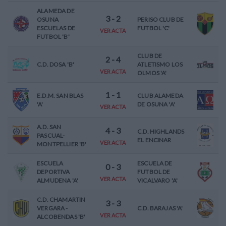
ALAMEDA DE
3
-
2
OSUNA
PERISO CLUB DE
ESCUELAS DE
FUTBOL 'C'
VER ACTA
FUTBOL 'B'
CLUB DE
2
-
4
C.D. DOSA 'B'
ATLETISMO LOS
VER ACTA
OLMOS 'A'
1
-
1
E.D.M. SAN BLAS
CLUB ALAMEDA
'A'
DE OSUNA 'A'
VER ACTA
A.D. SAN
4
-
3
C.D. HIGHLANDS
PASCUAL-
EL ENCINAR
VER ACTA
MONTPELLIER 'B'
ESCUELA
ESCUELA DE
0
-
3
DEPORTIVA
FUTBOL DE
VER ACTA
ALMUDENA 'A'
VICALVARO 'A'
C.D. CHAMARTIN
3
-
3
VERGARA -
C.D. BARAJAS 'A'
VER ACTA
ALCOBENDAS 'B'