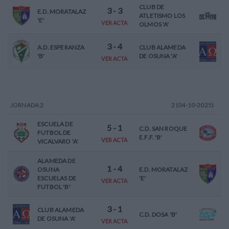
CLUB DE
3
-
3
E.D. MORATALAZ
ATLETISMO LOS
'E'
VER ACTA
OLMOS 'A'
3
-
4
A.D. ESPERANZA
CLUB ALAMEDA
'B'
DE OSUNA 'A'
VER ACTA
JORNADA
2
2 (04-10-2025)
ESCUELA DE
5
-
1
C.D. SAN ROQUE
FUTBOL DE
E.F.F. 'B'
VER ACTA
VICALVARO 'A'
ALAMEDA DE
1
-
4
OSUNA
E.D. MORATALAZ
ESCUELAS DE
'E'
VER ACTA
FUTBOL 'B'
3
-
1
CLUB ALAMEDA
C.D. DOSA 'B'
DE OSUNA 'A'
VER ACTA