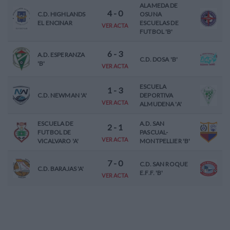
ALAMEDA DE
4
-
0
C.D. HIGHLANDS
OSUNA
EL ENCINAR
ESCUELAS DE
VER ACTA
FUTBOL 'B'
6
-
3
A.D. ESPERANZA
C.D. DOSA 'B'
'B'
VER ACTA
ESCUELA
1
-
3
C.D. NEWMAN 'A'
DEPORTIVA
VER ACTA
ALMUDENA 'A'
ESCUELA DE
A.D. SAN
2
-
1
FUTBOL DE
PASCUAL-
VER ACTA
VICALVARO 'A'
MONTPELLIER 'B'
7
-
0
C.D. SAN ROQUE
C.D. BARAJAS 'A'
E.F.F. 'B'
VER ACTA