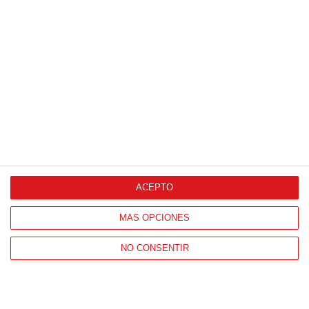
JORNADA
16
16 (31-01-2026)
ESCUELA DE
C.D. CHAMARTIN
0
-
5
FUTBOL DE
VERGARA -
VER ACTA
VICALVARO 'A'
ALCOBENDAS 'B'
ALAMEDA DE
A.D. SAN
5
-
5
OSUNA
PASCUAL-
ESCUELAS DE
VER ACTA
MONTPELLIER 'B'
FUTBOL 'B'
0
-
2
CLUB ALAMEDA
A.D. ESPERANZA
ACEPTO
DE OSUNA 'A'
'B'
VER ACTA
MÁS OPCIONES
CLUB DE
3
-
3
E.D. MORATALAZ
ATLETISMO LOS
'E'
VER ACTA
NO CONSENTIR
OLMOS 'A'
2
-
1
C.D. BARAJAS 'A'
C.D. DOSA 'B'
VER ACTA