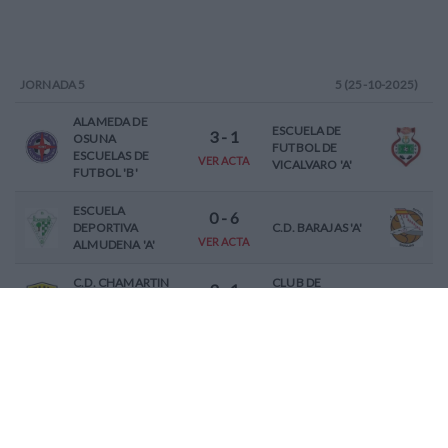
JORNADA
5
5 (25-10-2025)
ALAMEDA DE
ESCUELA DE
3
-
1
OSUNA
FUTBOL DE
ESCUELAS DE
VER ACTA
VICALVARO 'A'
FUTBOL 'B'
ESCUELA
0
-
6
DEPORTIVA
C.D. BARAJAS 'A'
VER ACTA
ALMUDENA 'A'
C.D. CHAMARTIN
CLUB DE
3
-
1
VERGARA -
ATLETISMO LOS
VER ACTA
ALCOBENDAS 'B'
OLMOS 'A'
2
-
2
PERISO CLUB DE
C.D. HIGHLANDS
FUTBOL 'C'
EL ENCINAR
VER ACTA
0
-
5
C.D. SAN ROQUE
CLUB ALAMEDA
E.F.F. 'B'
DE OSUNA 'A'