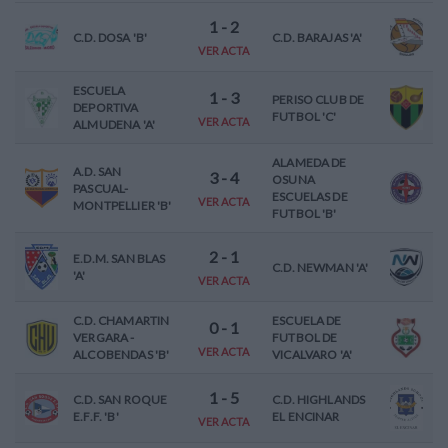
1
-
2
C.D. DOSA 'B'
C.D. BARAJAS 'A'
VER ACTA
ESCUELA
1
-
3
PERISO CLUB DE
DEPORTIVA
FUTBOL 'C'
VER ACTA
ALMUDENA 'A'
ALAMEDA DE
A.D. SAN
3
-
4
OSUNA
PASCUAL-
ESCUELAS DE
VER ACTA
MONTPELLIER 'B'
FUTBOL 'B'
2
-
1
E.D.M. SAN BLAS
C.D. NEWMAN 'A'
'A'
VER ACTA
C.D. CHAMARTIN
ESCUELA DE
0
-
1
VERGARA -
FUTBOL DE
VER ACTA
ALCOBENDAS 'B'
VICALVARO 'A'
1
-
5
C.D. SAN ROQUE
C.D. HIGHLANDS
E.F.F. 'B'
EL ENCINAR
VER ACTA