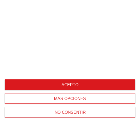
HORARIO OFICINAS RFFM
Lunes a viernes de 8:00 a 15:00 horas
HORARIO DE INICIO DE TEMPORADA
(SEPTIEMBRE Y OCTUBRE)
De lunes a viernes de 8:00 a 15:30 horas
CONTACTO
Teléfono:
91 779 16 10
ACEPTO
MÁS OPCIONES
NAVEGACIÓN
NO CONSENTIR
Home
Resultados
Selecciones
Portal federado
Federación
Formación