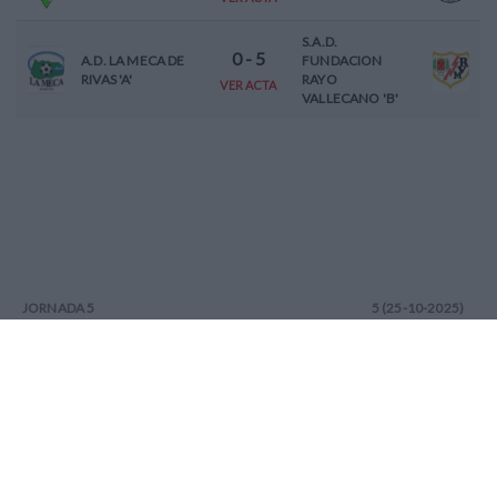
S.A.D.
0
-
5
A.D. LA MECA DE
FUNDACION
RIVAS 'A'
RAYO
VER ACTA
VALLECANO 'B'
JORNADA
5
5 (25-10-2025)
-
Equipo Casa (No
MADRID C.F.
asignado)
FEMENINO 'C'
VER ACTA
S.A.D.
S.A.D.
1
-
5
FUNDACION
FUNDACION
RAYO
ESCUELA DE
VER ACTA
VALLECANO 'B'
FUTBOL AFE