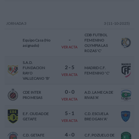
JORNADA
3
3 (11-10-2025)
CDB FUTBOL
-
Equipo Casa (No
FEMENINO
asignado)
OLYMPIA LAS
VER ACTA
ROZAS 'C'
S.A.D.
2
-
5
FUNDACION
MADRID C.F.
RAYO
FEMENINO 'C'
VER ACTA
VALLECANO 'B'
0
-
0
CDE INTER
A.D. LA MECA DE
PROMESAS
RIVAS 'A'
VER ACTA
5
-
1
E.F. CIUDAD DE
C.D. ESCUELA
GETAFE
BREOGAN 'A'
VER ACTA
4
-
0
C.D. GETAFE
C.F. POZUELO DE