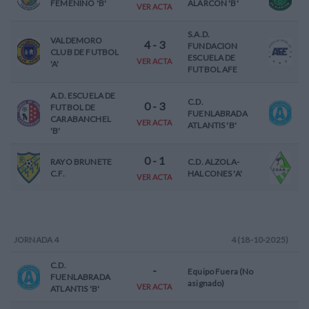
FEMENINO 'B'
ALARCON 'B'
VER ACTA
S.A.D.
VALDEMORO
4
-
3
FUNDACION
CLUB DE FUTBOL
ESCUELA DE
VER ACTA
'A'
FUTBOL AFE
A.D. ESCUELA DE
C.D.
0
-
3
FUTBOL DE
FUENLABRADA
CARABANCHEL
VER ACTA
ATLANTIS 'B'
'B'
0
-
1
RAYO BRUNETE
C.D. ALZOLA-
C.F.
HALCONES 'A'
VER ACTA
JORNADA
4
4 (18-10-2025)
C.D.
-
Equipo Fuera (No
FUENLABRADA
asignado)
VER ACTA
ATLANTIS 'B'