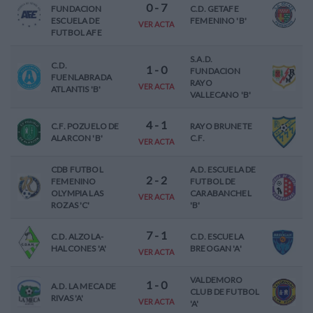
0
-
7
FUNDACION
C.D. GETAFE
ESCUELA DE
FEMENINO 'B'
VER ACTA
FUTBOL AFE
S.A.D.
C.D.
1
-
0
FUNDACION
FUENLABRADA
RAYO
VER ACTA
ATLANTIS 'B'
VALLECANO 'B'
4
-
1
C.F. POZUELO DE
RAYO BRUNETE
ALARCON 'B'
C.F.
VER ACTA
CDB FUTBOL
A.D. ESCUELA DE
2
-
2
FEMENINO
FUTBOL DE
OLYMPIA LAS
CARABANCHEL
VER ACTA
ROZAS 'C'
'B'
7
-
1
C.D. ALZOLA-
C.D. ESCUELA
HALCONES 'A'
BREOGAN 'A'
VER ACTA
VALDEMORO
1
-
0
A.D. LA MECA DE
CLUB DE FUTBOL
RIVAS 'A'
VER ACTA
'A'