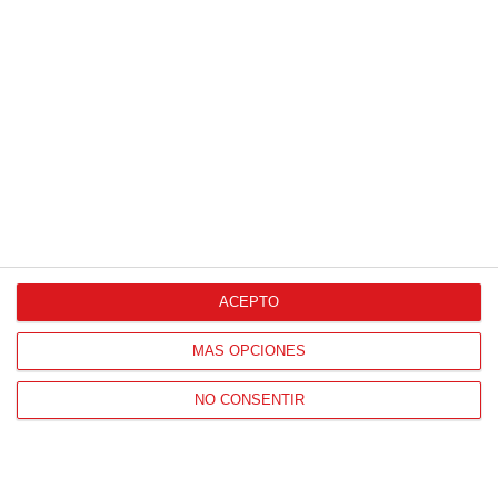
JORNADA
15
15 (25-01-2026)
0
-
0
MADRID C.F.
C.D. GETAFE
FEMENINO 'C'
FEMENINO 'B'
VER ACTA
C.D.
VALDEMORO
5
-
2
FUENLABRADA
CLUB DE FUTBOL
VER ACTA
ATLANTIS 'B'
'A'
CDB FUTBOL
1
-
0
FEMENINO
CDE INTER
OLYMPIA LAS
PROMESAS
VER ACTA
ROZAS 'C'
ACEPTO
S.A.D.
-
Equipo Casa (No
FUNDACION
MÁS OPCIONES
asignado)
RAYO
VER ACTA
VALLECANO 'B'
NO CONSENTIR
1
-
1
A.D. LA MECA DE
RAYO BRUNETE
RIVAS 'A'
C.F.
VER ACTA