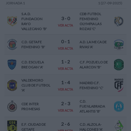
JORNADA
1
1 (27-09-2025)
S.A.D.
CDB FUTBOL
3
-
0
FUNDACION
FEMENINO
RAYO
OLYMPIA LAS
VER ACTA
VALLECANO 'B'
ROZAS 'C'
0
-
1
C.D. GETAFE
A.D. LA MECA DE
FEMENINO 'B'
RIVAS 'A'
VER ACTA
1
-
2
C.D. ESCUELA
C.F. POZUELO DE
BREOGAN 'A'
ALARCON 'B'
VER ACTA
VALDEMORO
1
-
4
MADRID C.F.
CLUB DE FUTBOL
FEMENINO 'C'
VER ACTA
'A'
C.D.
2
-
3
CDE INTER
FUENLABRADA
PROMESAS
VER ACTA
ATLANTIS 'B'
2
-
6
E.F. CIUDAD DE
C.D. ALZOLA-
GETAFE
HALCONES 'A'
VER ACTA