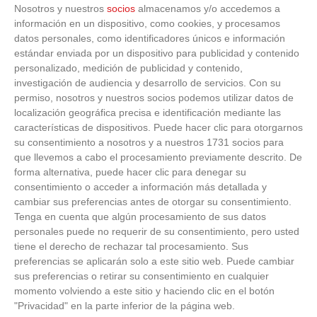
Nosotros y nuestros
socios
almacenamos y/o accedemos a
C.D.
0
-
2
A.D. LA MECA DE
información en un dispositivo, como cookies, y procesamos
FUENLABRADA
RIVAS 'A'
VER ACTA
ATLANTIS 'B'
datos personales, como identificadores únicos e información
estándar enviada por un dispositivo para publicidad y contenido
4
-
6
personalizado, medición de publicidad y contenido,
MADRID C.F.
E.F. CIUDAD DE
FEMENINO 'C'
GETAFE
investigación de audiencia y desarrollo de servicios.
Con su
VER ACTA
permiso, nosotros y nuestros socios podemos utilizar datos de
localización geográfica precisa e identificación mediante las
4
-
0
RAYO BRUNETE
CDE INTER
características de dispositivos. Puede hacer clic para otorgarnos
C.F.
PROMESAS
VER ACTA
su consentimiento a nosotros y a nuestros 1731 socios para
que llevemos a cabo el procesamiento previamente descrito. De
VALDEMORO
3
-
0
C.D. GETAFE
forma alternativa, puede hacer clic para denegar su
CLUB DE FUTBOL
FEMENINO 'B'
VER ACTA
'A'
consentimiento o acceder a información más detallada y
cambiar sus preferencias antes de otorgar su consentimiento.
A.D. ESCUELA DE
Tenga en cuenta que algún procesamiento de sus datos
0
-
1
FUTBOL DE
C.D. ALZOLA-
personales puede no requerir de su consentimiento, pero usted
CARABANCHEL
HALCONES 'A'
VER ACTA
tiene el derecho de rechazar tal procesamiento. Sus
'B'
preferencias se aplicarán solo a este sitio web. Puede cambiar
sus preferencias o retirar su consentimiento en cualquier
S.A.D.
2
-
5
C.D. ESCUELA
FUNDACION
momento volviendo a este sitio y haciendo clic en el botón
BREOGAN 'A'
RAYO
VER ACTA
"Privacidad" en la parte inferior de la página web.
VALLECANO 'B'