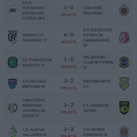
S.A.D.
1
-
0
FUNDACION
CDE INTER
ESCUELA DE
PROMESAS
VER ACTA
FUTBOL AFE
A.D. ESCUELA DE
6
-
0
MADRID C.F.
FUTBOL DE
FEMENINO 'C'
CARABANCHEL
VER ACTA
'B'
VALDEMORO
1
-
0
C.F. POZUELO DE
CLUB DE FUTBOL
ALARCON 'B'
VER ACTA
'A'
3
-
2
C.D. ESCUELA
RAYO BRUNETE
BREOGAN 'A'
C.F.
VER ACTA
CDB FUTBOL
2
-
7
FEMENINO
E.F. CIUDAD DE
OLYMPIA LAS
GETAFE
VER ACTA
ROZAS 'C'
2
-
3
C.D. ALZOLA-
C.D. GETAFE
HALCONES 'A'
FEMENINO 'B'
VER ACTA