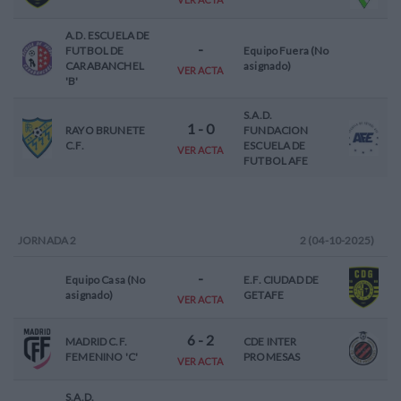
A.D. ESCUELA DE
-
FUTBOL DE
Equipo Fuera (No
CARABANCHEL
asignado)
VER ACTA
'B'
S.A.D.
1
-
0
RAYO BRUNETE
FUNDACION
C.F.
ESCUELA DE
VER ACTA
FUTBOL AFE
JORNADA
2
2 (04-10-2025)
-
Equipo Casa (No
E.F. CIUDAD DE
asignado)
GETAFE
VER ACTA
6
-
2
MADRID C.F.
CDE INTER
FEMENINO 'C'
PROMESAS
VER ACTA
S.A.D.