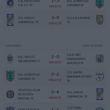
1
-
3
C.D. MOSTOLES
A.D. JUVENTUD
U.R.J.C. 'G'
CANARIO 'A'
VER ACTA
3
-
0
A.D. UNION
A.D.C.R. LEMANS
CARRASCAL 'D'
'B'
VER ACTA
JORNADA
2
2 (04-10-2025)
S.A.D. ARC
2
-
0
ESC. DE FUT.
MARIANISTAS
VALDEMORO 'C'
VER ACTA
AMOROS 'B'
C.D. SANTA
0
-
2
A.D. JUVENTUD
BARBARA GETAFE
CANARIO 'A'
VER ACTA
'B'
ATLETICO CLUB
0
-
4
A.D. UNION
DE SOCIOS -
CARRASCAL 'D'
VER ACTA
BERCIAL 'A'
CULTURAL
1
-
1
FEPE GETAFE III