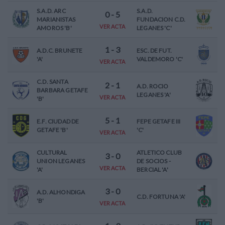
S.A.D. ARC
S.A.D.
0
-
5
MARIANISTAS
FUNDACION C.D.
VER ACTA
AMOROS 'B'
LEGANES 'C'
1
-
3
A.D.C. BRUNETE
ESC. DE FUT.
'A'
VALDEMORO 'C'
VER ACTA
C.D. SANTA
2
-
1
A.D. ROCIO
BARBARA GETAFE
LEGANES 'A'
VER ACTA
'B'
5
-
1
E.F. CIUDAD DE
FEPE GETAFE III
GETAFE 'B'
'C'
VER ACTA
CULTURAL
ATLETICO CLUB
3
-
0
UNION LEGANES
DE SOCIOS -
VER ACTA
'A'
BERCIAL 'A'
3
-
0
A.D. ALHONDIGA
C.D. FORTUNA 'A'
'B'
VER ACTA