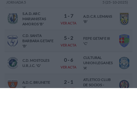
JORNADA
5
5 (25-10-2025)
S.A.D. ARC
1
-
7
A.D.C.R. LEMANS
MARIANISTAS
'B'
VER ACTA
AMOROS 'B'
C.D. SANTA
5
-
2
FEPE GETAFE III
BARBARA GETAFE
'C'
VER ACTA
'B'
CULTURAL
0
-
6
C.D. MOSTOLES
UNION LEGANES
U.R.J.C. 'G'
VER ACTA
'A'
ATLETICO CLUB
2
-
1
A.D.C. BRUNETE
DE SOCIOS -
'A'
VER ACTA
BERCIAL 'A'
3
-
0
E.F. CIUDAD DE
A.D. UNION
GETAFE 'B'
CARRASCAL 'D'
VER ACTA
2
-
0
A.D. ROCIO
C.D. FORTUNA 'A'
LEGANES 'A'
VER ACTA