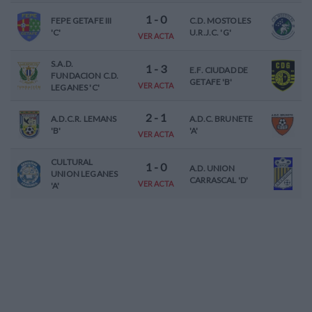
1
-
0
FEPE GETAFE III
C.D. MOSTOLES
'C'
U.R.J.C. 'G'
VER ACTA
S.A.D.
1
-
3
E.F. CIUDAD DE
FUNDACION C.D.
GETAFE 'B'
VER ACTA
LEGANES 'C'
2
-
1
A.D.C.R. LEMANS
A.D.C. BRUNETE
'B'
'A'
VER ACTA
CULTURAL
1
-
0
A.D. UNION
UNION LEGANES
CARRASCAL 'D'
VER ACTA
'A'