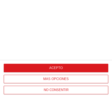
C.D. SANTA
3
-
2
A.D. ROCIO
BARBARA GETAFE
LEGANES 'A'
VER ACTA
'B'
0
-
10
FEPE GETAFE III
E.F. CIUDAD DE
'C'
GETAFE 'B'
VER ACTA
2
-
2
ESC. DE FUT.
A.D.C. BRUNETE
VALDEMORO 'C'
'A'
VER ACTA
1
-
1
A.D.C.R. LEMANS
A.D. UNION
'B'
CARRASCAL 'D'
VER ACTA
ACEPTO
3
-
1
A.D. ALHONDIGA
MÁS OPCIONES
C.D. FORTUNA 'A'
'B'
VER ACTA
NO CONSENTIR
JORNADA
17
17 (07-02-2026)