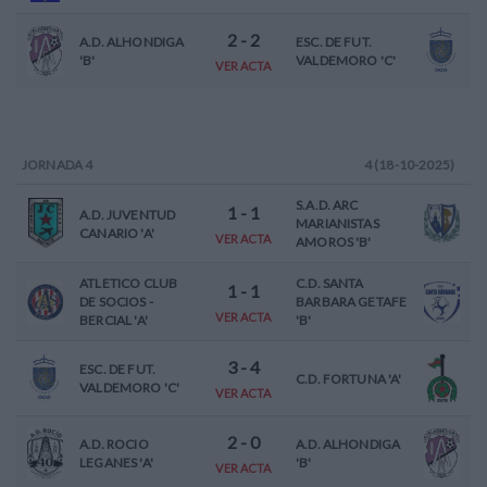
2
-
2
A.D. ALHONDIGA
ESC. DE FUT.
'B'
VALDEMORO 'C'
VER ACTA
JORNADA
4
4 (18-10-2025)
S.A.D. ARC
1
-
1
A.D. JUVENTUD
MARIANISTAS
CANARIO 'A'
VER ACTA
AMOROS 'B'
ATLETICO CLUB
C.D. SANTA
1
-
1
DE SOCIOS -
BARBARA GETAFE
VER ACTA
BERCIAL 'A'
'B'
3
-
4
ESC. DE FUT.
C.D. FORTUNA 'A'
VALDEMORO 'C'
VER ACTA
2
-
0
A.D. ROCIO
A.D. ALHONDIGA
LEGANES 'A'
'B'
VER ACTA