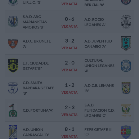
U.R.J.C. 'G'
VER ACTA
BERCIAL 'A'
S.A.D. ARC
0
-
6
A.D. ROCIO
MARIANISTAS
LEGANES 'A'
VER ACTA
AMOROS 'B'
3
-
2
A.D.C. BRUNETE
A.D. JUVENTUD
'A'
CANARIO 'A'
VER ACTA
CULTURAL
2
-
0
E.F. CIUDAD DE
UNION LEGANES
GETAFE 'B'
VER ACTA
'A'
C.D. SANTA
1
-
2
A.D.C.R. LEMANS
BARBARA GETAFE
'B'
VER ACTA
'B'
S.A.D.
2
-
3
C.D. FORTUNA 'A'
FUNDACION C.D.
VER ACTA
LEGANES 'C'
8
-
1
A.D. UNION
FEPE GETAFE III
CARRASCAL 'D'
'C'
VER ACTA