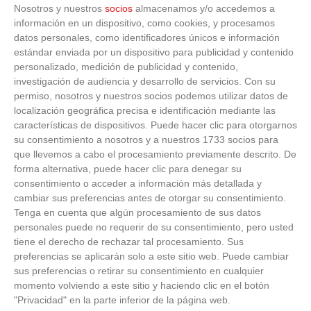
Nosotros y nuestros
socios
almacenamos y/o accedemos a
JORNADA
9
9 (22-11-2025)
información en un dispositivo, como cookies, y procesamos
datos personales, como identificadores únicos e información
S.A.D. ARC
1
-
6
estándar enviada por un dispositivo para publicidad y contenido
A.D. UNION
MARIANISTAS
CARRASCAL 'D'
personalizado, medición de publicidad y contenido,
VER ACTA
AMOROS 'B'
investigación de audiencia y desarrollo de servicios.
Con su
permiso, nosotros y nuestros socios podemos utilizar datos de
C.D. SANTA
2
-
0
E.F. CIUDAD DE
BARBARA GETAFE
localización geográfica precisa e identificación mediante las
GETAFE 'B'
VER ACTA
'B'
características de dispositivos. Puede hacer clic para otorgarnos
su consentimiento a nosotros y a nuestros 1733 socios para
4
-
0
A.D. ROCIO
A.D. JUVENTUD
que llevemos a cabo el procesamiento previamente descrito. De
LEGANES 'A'
CANARIO 'A'
VER ACTA
forma alternativa, puede hacer clic para denegar su
consentimiento o acceder a información más detallada y
12
-
0
cambiar sus preferencias antes de otorgar su consentimiento.
A.D.C. BRUNETE
C.D. MOSTOLES
'A'
U.R.J.C. 'G'
Tenga en cuenta que algún procesamiento de sus datos
VER ACTA
personales puede no requerir de su consentimiento, pero usted
tiene el derecho de rechazar tal procesamiento. Sus
S.A.D.
ATLETICO CLUB
6
-
1
FUNDACION C.D.
DE SOCIOS -
preferencias se aplicarán solo a este sitio web. Puede cambiar
VER ACTA
LEGANES 'C'
BERCIAL 'A'
sus preferencias o retirar su consentimiento en cualquier
momento volviendo a este sitio y haciendo clic en el botón
6
-
4
FEPE GETAFE III
"Privacidad" en la parte inferior de la página web.
C.D. FORTUNA 'A'
'C'