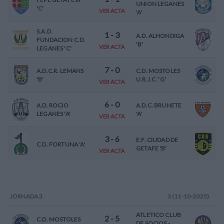
UNION LEGANES
'C'
VER ACTA
'A'
S.A.D.
1
-
3
A.D. ALHONDIGA
FUNDACION C.D.
'B'
VER ACTA
LEGANES 'C'
7
-
0
A.D.C.R. LEMANS
C.D. MOSTOLES
'B'
U.R.J.C. 'G'
VER ACTA
6
-
0
A.D. ROCIO
A.D.C. BRUNETE
LEGANES 'A'
'A'
VER ACTA
3
-
6
E.F. CIUDAD DE
C.D. FORTUNA 'A'
GETAFE 'B'
VER ACTA
JORNADA
3
3 (11-10-2025)
ATLETICO CLUB
2
-
5
C.D. MOSTOLES
DE SOCIOS -