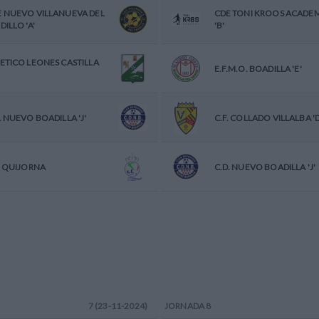
E NUEVO VILLANUEVA DEL
CDE TONI KROOS ACADE
DILLO 'A'
'B'
ETICO LEONES CASTILLA
E.F.M.O. BOADILLA 'E'
. NUEVO BOADILLA 'J'
C.F. COLLADO VILLALBA 'D
. QUIJORNA
C.D. NUEVO BOADILLA 'J'
7 (23-11-2024)
JORNADA
8