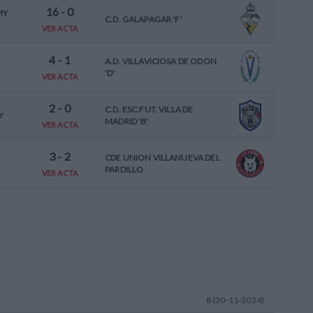
16
-
0
MY
C.D. GALAPAGAR 'F'
VER ACTA
4
-
1
A.D. VILLAVICIOSA DE ODON
'D'
VER ACTA
2
-
0
C.D. ESC.FUT. VILLA DE
'
MADRID 'B'
VER ACTA
3
-
2
CDE UNION VILLANUEVA DEL
PARDILLO
VER ACTA
8 (30-11-2024)