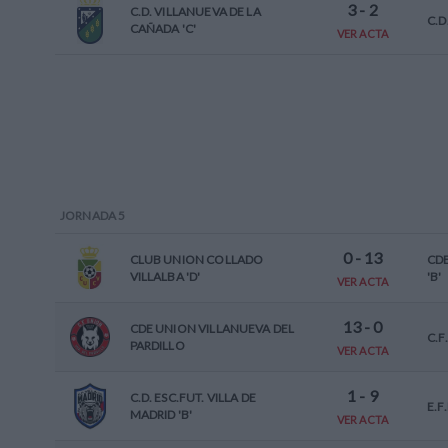
3
-
2
C.D. VILLANUEVA DE LA
C.D
CAÑADA 'C'
VER ACTA
JORNADA
5
0
-
13
CLUB UNION COLLADO
CD
VILLALBA 'D'
'B'
VER ACTA
13
-
0
CDE UNION VILLANUEVA DEL
C.F
PARDILLO
VER ACTA
1
-
9
C.D. ESC.FUT. VILLA DE
E.F
MADRID 'B'
VER ACTA