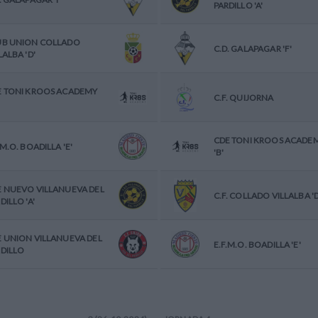
PARDILLO 'A'
UB UNION COLLADO
C.D. GALAPAGAR 'F'
LALBA 'D'
E TONI KROOS ACADEMY
C.F. QUIJORNA
CDE TONI KROOS ACADE
.M.O. BOADILLA 'E'
'B'
E NUEVO VILLANUEVA DEL
C.F. COLLADO VILLALBA 'D
DILLO 'A'
 UNION VILLANUEVA DEL
E.F.M.O. BOADILLA 'E'
DILLO