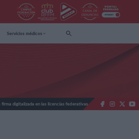
Servicios médicos
izada en las licencias federativas - Temporada 2026-2027
Nota In
//