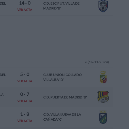
14
-
0
DEL
C.D. ESC.FUT. VILLA DE
MADRID 'B'
VER ACTA
6 (16-11-2024)
5
-
0
DEL
CLUB UNION COLLADO
VILLALBA 'D'
VER ACTA
0
-
7
LA
C.D. PUERTA DE MADRID 'B'
VER ACTA
1
-
8
C.D. VILLANUEVA DE LA
CAÑADA 'C'
VER ACTA