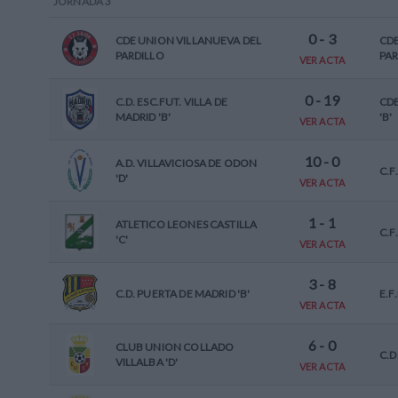
JORNADA
3
0
-
3
CDE UNION VILLANUEVA DEL
CD
PARDILLO
PAR
VER ACTA
0
-
19
C.D. ESC.FUT. VILLA DE
CD
MADRID 'B'
'B'
VER ACTA
10
-
0
A.D. VILLAVICIOSA DE ODON
C.F
'D'
VER ACTA
1
-
1
ATLETICO LEONES CASTILLA
C.F
'C'
VER ACTA
3
-
8
C.D. PUERTA DE MADRID 'B'
E.F
VER ACTA
6
-
0
CLUB UNION COLLADO
C.D
VILLALBA 'D'
VER ACTA