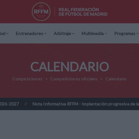
bol
Entrenadores
Arbitraje
Multimedia
Programas
CALENDARIO
Competiciones
Competiciones oficiales
Calendario
Nota Informativa RFFM - Implantación progresiva de la firma digital