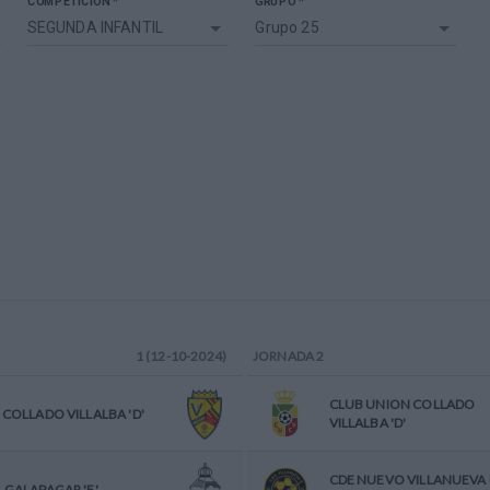
*
*
COMPETICIÓN
GRUPO
SEGUNDA INFANTIL
Grupo 25
1 (12-10-2024)
JORNADA
2
CLUB UNION COLLADO
. COLLADO VILLALBA 'D'
VILLALBA 'D'
CDE NUEVO VILLANUEVA 
. GALAPAGAR 'F'