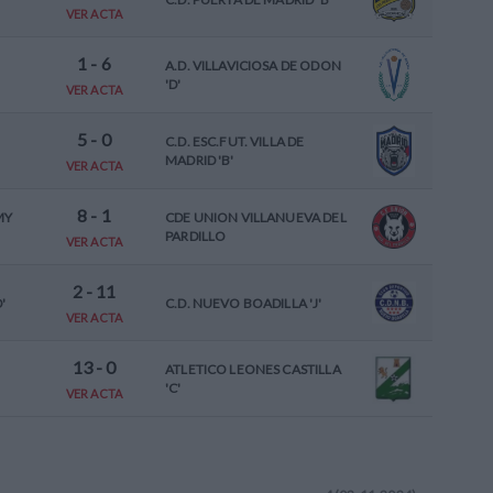
VER ACTA
1
-
6
A.D. VILLAVICIOSA DE ODON
'D'
VER ACTA
5
-
0
C.D. ESC.FUT. VILLA DE
MADRID 'B'
VER ACTA
8
-
1
MY
CDE UNION VILLANUEVA DEL
PARDILLO
VER ACTA
2
-
11
'
C.D. NUEVO BOADILLA 'J'
VER ACTA
13
-
0
ATLETICO LEONES CASTILLA
'C'
VER ACTA