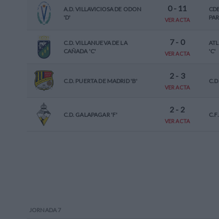
0
-
11
A.D. VILLAVICIOSA DE ODON
CD
'D'
PAR
VER ACTA
7
-
0
C.D. VILLANUEVA DE LA
ATL
CAÑADA 'C'
'C'
VER ACTA
2
-
3
C.D. PUERTA DE MADRID 'B'
C.D
VER ACTA
2
-
2
C.D. GALAPAGAR 'F'
C.F
VER ACTA
JORNADA
7