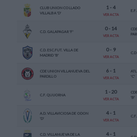
1
-
4
CLUB UNION COLLADO
E.F
VILLALBA 'D'
VER ACTA
0
-
14
CD
C.D. GALAPAGAR 'F'
PAR
VER ACTA
0
-
9
C.D. ESC.FUT. VILLA DE
C.D
MADRID 'B'
VER ACTA
6
-
1
CDE UNION VILLANUEVA DEL
ATL
PARDILLO
'C'
VER ACTA
1
-
20
CD
C.F. QUIJORNA
'B'
VER ACTA
4
-
1
A.D. VILLAVICIOSA DE ODON
C.F
'D'
VER ACTA
4
-
1
C.D. VILLANUEVA DE LA