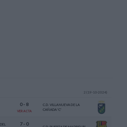
2 (19-10-2024)
0
-
8
C.D. VILLANUEVA DE LA
CAÑADA 'C'
VER ACTA
7
-
0
DEL
C.D. PUERTA DE MADRID 'B'