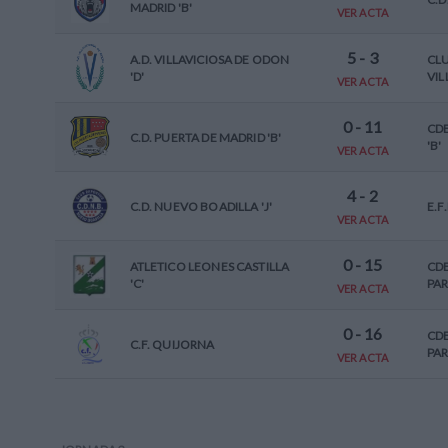
MADRID 'B'
VER ACTA
5
-
3
A.D. VILLAVICIOSA DE ODON
CL
'D'
VIL
VER ACTA
0
-
11
CD
C.D. PUERTA DE MADRID 'B'
'B'
VER ACTA
4
-
2
C.D. NUEVO BOADILLA 'J'
E.F
VER ACTA
0
-
15
ATLETICO LEONES CASTILLA
CD
'C'
PAR
VER ACTA
0
-
16
CDE
C.F. QUIJORNA
PAR
VER ACTA