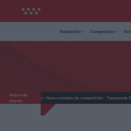
Federación
Competición
Fút
Avisos de
enjamines - Nuevo modelo de competición - Temporada 2026-2027
//
interés