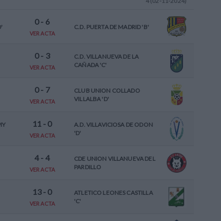
4 (02-11-2024)
0
-
6
'
C.D. PUERTA DE MADRID 'B'
VER ACTA
0
-
3
C.D. VILLANUEVA DE LA
CAÑADA 'C'
VER ACTA
0
-
7
CLUB UNION COLLADO
VILLALBA 'D'
VER ACTA
11
-
0
MY
A.D. VILLAVICIOSA DE ODON
'D'
VER ACTA
4
-
4
CDE UNION VILLANUEVA DEL
PARDILLO
VER ACTA
13
-
0
ATLETICO LEONES CASTILLA
'C'
VER ACTA