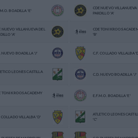
CDE NUEVO VILLANUEVA 
.M.O. BOADILLA 'E'
PARDILLO 'A'
E NUEVO VILLANUEVA DEL
CDE TONI KROOS ACADE
DILLO 'A'
'B'
. NUEVO BOADILLA 'J'
C.F. COLLADO VILLALBA 'D
ETICO LEONES CASTILLA
C.D. NUEVO BOADILLA 'J'
E TONI KROOS ACADEMY
E.F.M.O. BOADILLA 'E'
ATLETICO LEONES CASTIL
. COLLADO VILLALBA 'D'
'C'