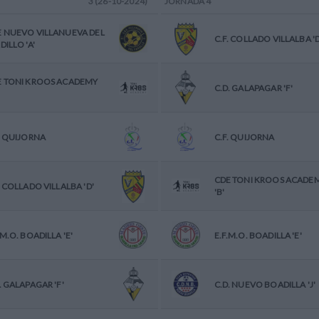
3 (26-10-2024)
JORNADA
4
E NUEVO VILLANUEVA DEL
C.F. COLLADO VILLALBA 'D
DILLO 'A'
E TONI KROOS ACADEMY
C.D. GALAPAGAR 'F'
. QUIJORNA
C.F. QUIJORNA
CDE TONI KROOS ACADE
. COLLADO VILLALBA 'D'
'B'
.M.O. BOADILLA 'E'
E.F.M.O. BOADILLA 'E'
. GALAPAGAR 'F'
C.D. NUEVO BOADILLA 'J'