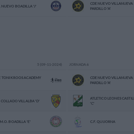
CDE NUEVO VILLANUEVA 
. NUEVO BOADILLA 'J'
PARDILLO 'A'
5 (09-11-2024)
JORNADA
6
E TONI KROOS ACADEMY
CDE NUEVO VILLANUEVA 
PARDILLO 'A'
ATLETICO LEONES CASTIL
. COLLADO VILLALBA 'D'
'C'
.M.O. BOADILLA 'E'
C.F. QUIJORNA