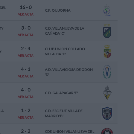
16
-
0
DEL
C.F. QUIJORNA
VER ACTA
3
-
0
MY
C.D. VILLANUEVA DE LA
CAÑADA 'C'
VER ACTA
2
-
4
CLUB UNION COLLADO
'
VILLALBA 'D'
VER ACTA
4
-
1
A.D. VILLAVICIOSA DE ODON
'D'
VER ACTA
4
-
0
C.D. GALAPAGAR 'F'
VER ACTA
1
-
2
LA
C.D. ESC.FUT. VILLA DE
MADRID 'B'
VER ACTA
2
-
2
CDE UNION VILLANUEVA DEL