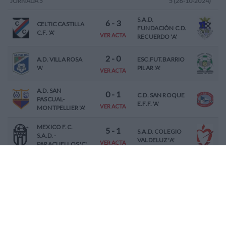
JORNADA
5
5 (26-10-2024)
S.A.D.
6
-
3
CELTIC CASTILLA
FUNDACIÓN C.D.
C.F. 'A'
VER ACTA
RECUERDO 'A'
2
-
0
A.D. VILLA ROSA
ESC.FUT.BARRIO
'A'
PILAR 'A'
VER ACTA
A.D. SAN
0
-
1
C.D. SAN ROQUE
PASCUAL-
E.F.F. 'A'
VER ACTA
MONTPELLIER 'A'
MEXICO F.C.
5
-
1
S.A.D. COLEGIO
S.A.D. -
VALDELUZ 'A'
VER ACTA
PARACUELLOS 'C'
2
-
3
E.D. MORATALAZ
C.D. CANILLAS 'B'
'C'
VER ACTA
3
-
4
C.D. FUTBOL TRES
C.D. TRIVEMA
CANTOS 'C'
NAVAL 'A'
VER ACTA