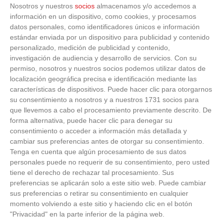
Nosotros y nuestros
socios
almacenamos y/o accedemos a
JORNADA
9
9 (23-11-2024)
información en un dispositivo, como cookies, y procesamos
datos personales, como identificadores únicos e información
1
-
2
ESC.FUT.BARRIO
S.A.D. COLEGIO
estándar enviada por un dispositivo para publicidad y contenido
PILAR 'A'
VALDELUZ 'A'
VER ACTA
personalizado, medición de publicidad y contenido,
investigación de audiencia y desarrollo de servicios.
Con su
ALAMEDA DE
1
-
1
A.D. ESPERANZA
permiso, nosotros y nuestros socios podemos utilizar datos de
OSUNA
'A'
VER ACTA
ESCUELAS DE F 'A'
localización geográfica precisa e identificación mediante las
características de dispositivos. Puede hacer clic para otorgarnos
S.A.D.
1
-
1
su consentimiento a nosotros y a nuestros 1731 socios para
A.D. VILLA ROSA
FUNDACIÓN C.D.
'A'
que llevemos a cabo el procesamiento previamente descrito. De
VER ACTA
RECUERDO 'A'
forma alternativa, puede hacer clic para denegar su
consentimiento o acceder a información más detallada y
1
-
3
C.D. TRIVEMA
C.D. RUPE
cambiar sus preferencias antes de otorgar su consentimiento.
NAVAL 'A'
SAHAGUN 'A'
VER ACTA
Tenga en cuenta que algún procesamiento de sus datos
personales puede no requerir de su consentimiento, pero usted
MEXICO F.C.
1
-
4
C.D. SAN ROQUE
tiene el derecho de rechazar tal procesamiento. Sus
S.A.D. -
E.F.F. 'A'
VER ACTA
PARACUELLOS 'C'
preferencias se aplicarán solo a este sitio web. Puede cambiar
sus preferencias o retirar su consentimiento en cualquier
A.D. SAN
momento volviendo a este sitio y haciendo clic en el botón
3
-
3
E.D. MORATALAZ
PASCUAL-
"Privacidad" en la parte inferior de la página web.
'C'
VER ACTA
MONTPELLIER 'A'