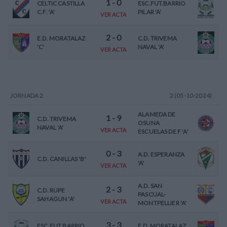
1
-
0
CELTIC CASTILLA
ESC.FUT.BARRIO
C.F. 'A'
PILAR 'A'
VER ACTA
2
-
0
E.D. MORATALAZ
C.D. TRIVEMA
'C'
NAVAL 'A'
VER ACTA
JORNADA
2
2 (05-10-2024)
ALAMEDA DE
1
-
9
C.D. TRIVEMA
OSUNA
NAVAL 'A'
VER ACTA
ESCUELAS DE F 'A'
0
-
3
A.D. ESPERANZA
C.D. CANILLAS 'B'
'A'
VER ACTA
A.D. SAN
2
-
3
C.D. RUPE
PASCUAL-
SAHAGUN 'A'
VER ACTA
MONTPELLIER 'A'
3
-
3
ESC.FUT.BARRIO
E.D. MORATALAZ