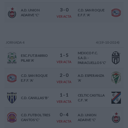
3
-
0
A.D. UNION
C.D. SAN ROQUE
ADARVE 'C'
E.F.F. 'A'
VER ACTA
JORNADA
4
4 (19-10-2024)
MEXICO F.C.
1
-
5
ESC.FUT.BARRIO
S.A.D. -
PILAR 'A'
VER ACTA
PARACUELLOS 'C'
2
-
0
C.D. SAN ROQUE
A.D. ESPERANZA
E.F.F. 'A'
'A'
VER ACTA
1
-
1
CELTIC CASTILLA
C.D. CANILLAS 'B'
C.F. 'A'
VER ACTA
0
-
4
C.D. FUTBOL TRES
A.D. UNION
CANTOS 'C'
ADARVE 'C'
VER ACTA