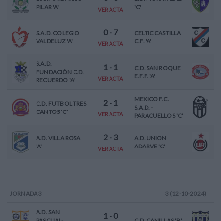
PILAR 'A'
'C'
VER ACTA
0
-
7
S.A.D. COLEGIO
CELTIC CASTILLA
VALDELUZ 'A'
C.F. 'A'
VER ACTA
S.A.D.
1
-
1
C.D. SAN ROQUE
FUNDACIÓN C.D.
E.F.F. 'A'
VER ACTA
RECUERDO 'A'
MEXICO F.C.
2
-
1
C.D. FUTBOL TRES
S.A.D. -
CANTOS 'C'
VER ACTA
PARACUELLOS 'C'
2
-
3
A.D. VILLA ROSA
A.D. UNION
'A'
ADARVE 'C'
VER ACTA
JORNADA
3
3 (12-10-2024)
A.D. SAN
1
-
0
PASCUAL-
C.D. CANILLAS 'B'