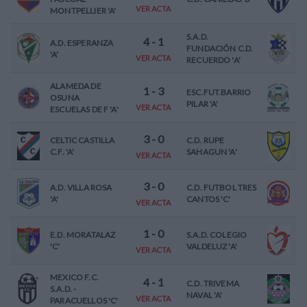
VER ACTA
MONTPELLIER 'A'
S.A.D.
4
-
1
A.D. ESPERANZA
FUNDACIÓN C.D.
'A'
VER ACTA
RECUERDO 'A'
ALAMEDA DE
1
-
3
ESC.FUT.BARRIO
OSUNA
PILAR 'A'
VER ACTA
ESCUELAS DE F 'A'
3
-
0
CELTIC CASTILLA
C.D. RUPE
C.F. 'A'
SAHAGUN 'A'
VER ACTA
3
-
0
A.D. VILLA ROSA
C.D. FUTBOL TRES
'A'
CANTOS 'C'
VER ACTA
1
-
0
E.D. MORATALAZ
S.A.D. COLEGIO
'C'
VALDELUZ 'A'
VER ACTA
MEXICO F.C.
4
-
1
C.D. TRIVEMA
S.A.D. -
NAVAL 'A'
VER ACTA
PARACUELLOS 'C'