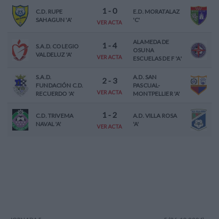
1
-
0
C.D. RUPE
E.D. MORATALAZ
SAHAGUN 'A'
'C'
VER ACTA
ALAMEDA DE
1
-
4
S.A.D. COLEGIO
OSUNA
VALDELUZ 'A'
VER ACTA
ESCUELAS DE F 'A'
S.A.D.
A.D. SAN
2
-
3
FUNDACIÓN C.D.
PASCUAL-
VER ACTA
RECUERDO 'A'
MONTPELLIER 'A'
1
-
2
C.D. TRIVEMA
A.D. VILLA ROSA
NAVAL 'A'
'A'
VER ACTA