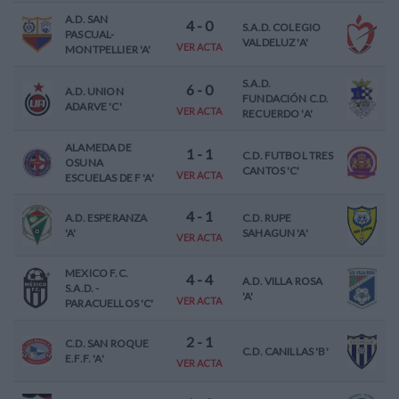
A.D. SAN
4
-
0
S.A.D. COLEGIO
PASCUAL-
VALDELUZ 'A'
VER ACTA
MONTPELLIER 'A'
S.A.D.
6
-
0
A.D. UNION
FUNDACIÓN C.D.
ADARVE 'C'
VER ACTA
RECUERDO 'A'
ALAMEDA DE
1
-
1
C.D. FUTBOL TRES
OSUNA
CANTOS 'C'
VER ACTA
ESCUELAS DE F 'A'
4
-
1
A.D. ESPERANZA
C.D. RUPE
'A'
SAHAGUN 'A'
VER ACTA
MEXICO F.C.
4
-
4
A.D. VILLA ROSA
S.A.D. -
'A'
VER ACTA
PARACUELLOS 'C'
2
-
1
C.D. SAN ROQUE
C.D. CANILLAS 'B'
E.F.F. 'A'
VER ACTA