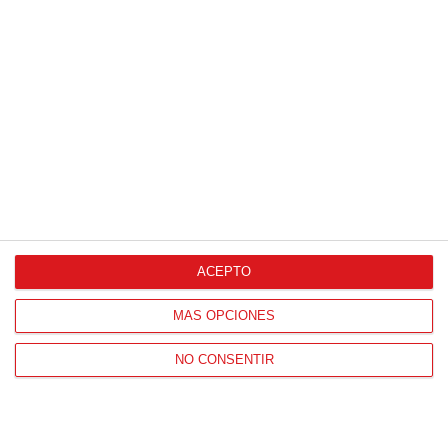
PILAR 'A'
C.F. 'A'
VER ACTA
A.D. SAN
2
-
6
S.A.D. COLEGIO
PASCUAL-
VALDELUZ 'A'
VER ACTA
MONTPELLIER 'A'
1
-
1
C.D. RUPE
A.D. ESPERANZA
SAHAGUN 'A'
'A'
VER ACTA
0
-
1
C.D. SAN ROQUE
C.D. CANILLAS 'B'
E.F.F. 'A'
VER ACTA
S.A.D.
ACEPTO
1
-
4
A.D. UNION
FUNDACIÓN C.D.
ADARVE 'C'
VER ACTA
RECUERDO 'A'
MÁS OPCIONES
NO CONSENTIR
JORNADA
17
17 (15-02-2025)
A.D. SAN
3
-
0
C.D. RUPE