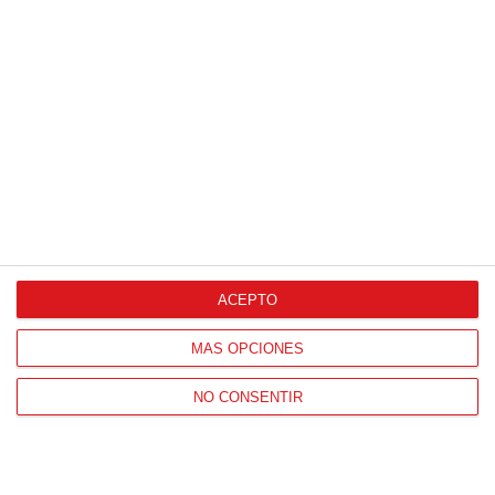
HORARIO OFICINAS RFFM
Lunes a viernes de 8:00 a 15:00 horas
HORARIO DE INICIO DE TEMPORADA
(SEPTIEMBRE Y OCTUBRE)
De lunes a viernes de 8:00 a 15:30 horas
CONTACTO
Teléfono:
91 779 16 10
ACEPTO
MÁS OPCIONES
NAVEGACIÓN
NO CONSENTIR
Home
Resultados
Selecciones
Portal federado
Federación
Formación