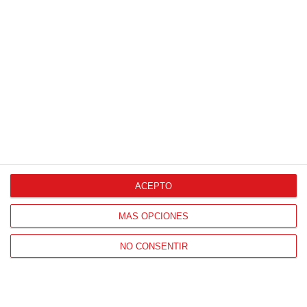
HORARIO OFICINAS RFFM
Lunes a viernes de 8:00 a 15:00 horas
HORARIO DE INICIO DE TEMPORADA
(SEPTIEMBRE Y OCTUBRE)
De lunes a viernes de 8:00 a 15:30 horas
CONTACTO
Teléfono:
91 779 16 10
ACEPTO
MÁS OPCIONES
NAVEGACIÓN
NO CONSENTIR
Home
Resultados
Selecciones
Portal federado
Federación
Formación