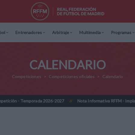
bol
Entrenadores
Arbitraje
Multimedia
Programas
CALENDARIO
Competiciones
Competiciones oficiales
Calendario
ción - Temporada 2026-2027
Nota Informativa RFFM - Implantació
//