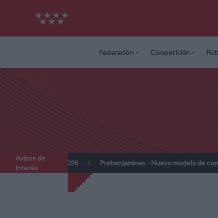
Federación
Competición
Fút
Avisos de
26-2027 y 2027-2028
Prebenjamines - Nuevo modelo de competi
//
interés