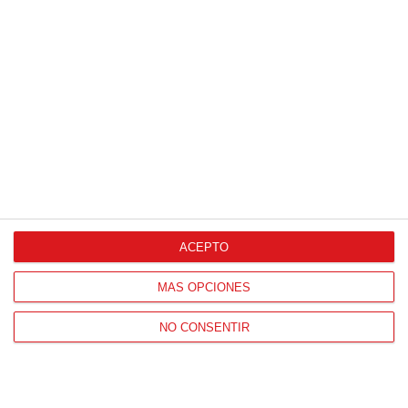
HORARIO OFICINAS RFFM
Lunes a viernes de 8:00 a 15:00 horas
HORARIO DE INICIO DE TEMPORADA
(SEPTIEMBRE Y OCTUBRE)
De lunes a viernes de 8:00 a 15:30 horas
CONTACTO
Teléfono:
91 779 16 10
ACEPTO
MÁS OPCIONES
NAVEGACIÓN
NO CONSENTIR
Home
Resultados
Selecciones
Portal federado
Federación
Formación