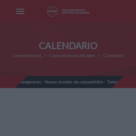
CALENDARIO
Competiciones
Competiciones oficiales
Calendario
Prebenjamines - Nuevo modelo de competición - Temporada 2026
//