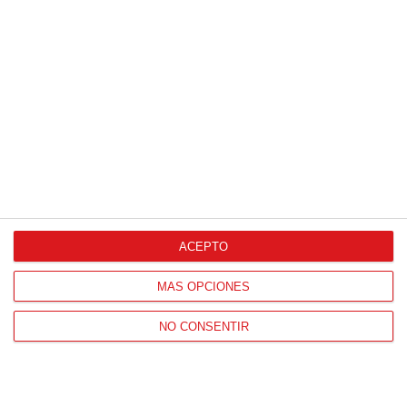
HORARIO OFICINAS RFFM
Lunes a viernes de 8:00 a 15:00 horas
HORARIO DE INICIO DE TEMPORADA
(SEPTIEMBRE Y OCTUBRE)
De lunes a viernes de 8:00 a 15:30 horas
CONTACTO
Teléfono:
91 779 16 10
ACEPTO
MÁS OPCIONES
NAVEGACIÓN
NO CONSENTIR
Home
Resultados
Selecciones
Portal federado
Federación
Formación